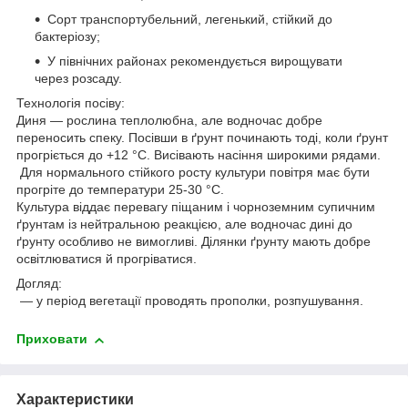
Сорт транспортубельний, легенький, стійкий до
бактеріозу;
У північних районах рекомендується вирощувати
через розсаду.
Технологія посіву:
Диня — рослина теплолюбна, але водночас добре
переносить спеку. Посівши в ґрунт починають тоді, коли ґрунт
прогріється до +12 °C. Висівають насіння широкими рядами.
Для нормального стійкого росту культури повітря має бути
прогріте до температури 25-30 °C.
Культура віддає перевагу піщаним і чорноземним супичним
ґрунтам із нейтральною реакцією, але водночас дині до
ґрунту особливо не вимогливі. Ділянки ґрунту мають добре
освітлюватися й прогріватися.
Догляд:
— у період вегетації проводять прополки, розпушування.
Приховати
Характеристики