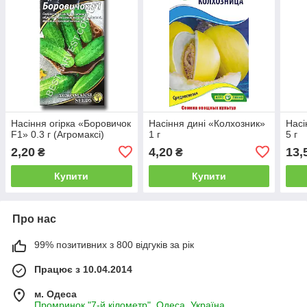
Насіння огірка «Боровичок
Насіння дині «Колхозник»
Насі
F1» 0.3 г (Агромаксі)
1 г
5 г
2,20
4,20
13,
₴
₴
Купити
Купити
Про нас
99% позитивних з 800 відгуків за рік
Працює з 10.04.2014
м. Одеса
Промринок "7-й кілометр", Одеса, Україна