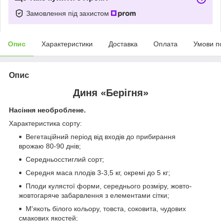
Замовлення під захистом
Опис
Характеристики
Доставка
Оплата
Умови п
Опис
Диня «Берігня»
Насіння необроблене.
Характеристика сорту:
Вегетаційний період від входів до прибирання
врожаю 80-90 днів;
Середньосстиглий сорт;
Середня маса плодів 3-3,5 кг, окремі до 5 кг;
Плоди кулястої форми, середнього розміру, жовто-
жовтогаряче забарвлення з елементами сітки;
М'якоть білого кольору, товста, соковита, чудових
смакових якостей;