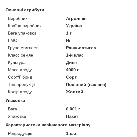
Основні атрибути
Виробник
Агролінія
Країна виробник
Україна
Вага упаковки
1 г
ГМО
Ні
Група стиглості
Ранньостигла
Класс семян
1-й клас
Культура
Диня
Маса плоду
4000 г
Сорт/Гібрид
Сорт
Тип продукції
Посівний (насіння)
Колір плоду
Жовтий
Упаковка
Вага
0.001 г
Упаковка
Пакет
Характеристики насіннєвого матеріалу
Репродукція
1-ша