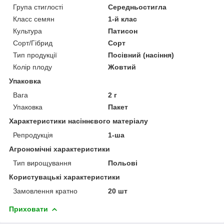
Група стиглості
Середньостигла
Класс семян
1-й клас
Культура
Патисон
Сорт/Гібрид
Сорт
Тип продукції
Посівний (насіння)
Колір плоду
Жовтий
Упаковка
Вага
2 г
Упаковка
Пакет
Характеристики насіннєвого матеріалу
Репродукція
1-ша
Агрономічні характеристики
Тип вирощування
Польові
Користувацькі характеристики
Замовлення кратно
20 шт
Приховати