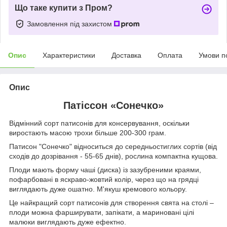
Що таке купити з Пром?
Замовлення під захистом
Опис
Характеристики
Доставка
Оплата
Умови п
Опис
Патіссон «Сонечко»
Відмінний сорт патисонів для консервування, оскільки
виростають масою трохи більше 200-300 грам.
Патисон "Сонечко" відноситься до середньостиглих сортів (від
сходів до дозрівання - 55-65 днів), рослина компактна кущова.
Плоди мають форму чаші (диска) із зазубреними краями,
пофарбовані в яскраво-жовтий колір, через що на грядці
виглядають дуже ошатно. М'якуш кремового кольору.
Це найкращий сорт патисонів для створення свята на столі –
плоди можна фарширувати, запікати, а мариновані цілі
малюки виглядають дуже ефектно.