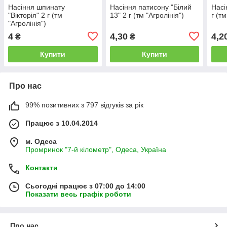
Насіння шпинату
Насіння патисону "Білий
Насі
"Вікторія" 2 г (тм
13" 2 г (тм "Агролінія")
г (тм
"Агролінія")
4
4,30
4,2
₴
₴
Купити
Купити
Про нас
99% позитивних з 797 відгуків за рік
Працює з 10.04.2014
м. Одеса
Промринок "7-й кілометр", Одеса, Україна
Контакти
Сьогодні працює з 07:00 до 14:00
Показати весь графік роботи
Про нас