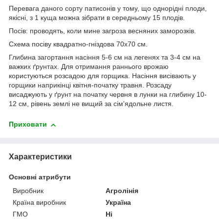
Перевага даного сорту патисонів у тому, що однорідні плоди,
якісні, з 1 куща можна зібрати в середньому 15 плодів.
Посів: проводять, коли мине загроза весняних заморозків.
Схема посіву квадратно-гніздова 70x70 см.
Глибина загортання насіння 5-6 см на легенях та 3-4 см на
важких ґрунтах. Для отримання раннього врожаю
користуються розсадою для горщика. Насіння висівають у
горщики наприкінці квітня-початку травня. Розсаду
висаджують у ґрунт на початку червня в лунки на глибину 10-
12 см, рівень землі не вищий за сім'ядольне листя.
Приховати
Характеристики
Основні атрибути
Виробник
Агролінія
Країна виробник
Україна
ГМО
Ні