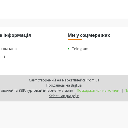
а інформація
Ми у соцмережах
о компанію
Telegram
тті
Сайт створений на маркетплейсі
Prom.ua
Продавець на Bigl.ua
"BEST HARVEST" - насіння овочей та ЗЗР, гуртовий інтернет-магазин |
Поскаржитися на контент
|
П
Select Language
▼