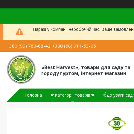
Наразі у компанії неробочий час. Ваше замовлен
+380 (99) 780-88-42
+380 (68) 911-53-05
«Best Harvest», товари для саду та
городу гуртом, інтернет-магазин
Головна
☛Категорії товарів☚
☝До уваги саді