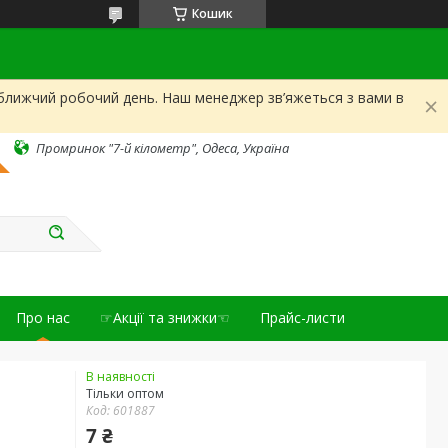
Кошик
йближчий робочий день. Наш менеджер зв’яжеться з вами в
Промринок "7-й кілометр", Одеса, Україна
Про нас
☞Акції та знижки☜
Прайс-листи
В наявності
Тільки оптом
Код:
601887
7 ₴