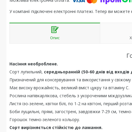
У компанії підключені електронні платежі. Тепер ви можете
Опис
Х
Г
Насіння необроблене.
Сорт лупильний,
середньоранній (50-60 днів від входів 
Призначений для консервування та використання у свіжому 
Має високу врожайність, великий вміст цукру та вітаміну С.
Рослина напівкарлікова, стебель з укороченими міждоузлик
Листя ізо-зелене, квітки білі, по 1-2 на квітоні, перший розт
Боби лущильні, прямі, загострені, завдовжки 7-29 см, темно-
Горошок темно-зеленого кольору.
Сорт вирізняється стійкістю до ламання.