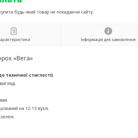
 купити будь-який товар не покидаючи сайту.
арактеристики
Інформація для замовлення
орох «Вега»
до технічної стиглості)
.
вигляді.
ами.
ашований на 12-13 вузлі.
зелені.