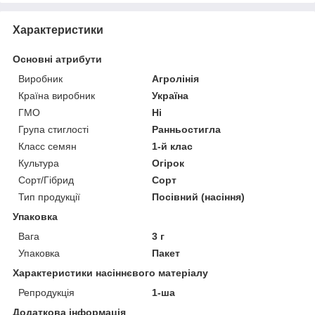
Характеристики
Основні атрибути
Виробник
Агролінія
Країна виробник
Україна
ГМО
Ні
Група стиглості
Ранньостигла
Класс семян
1-й клас
Культура
Огірок
Сорт/Гібрид
Сорт
Тип продукції
Посівний (насіння)
Упаковка
Вага
3 г
Упаковка
Пакет
Характеристики насіннєвого матеріалу
Репродукція
1-ша
Додаткова інформація