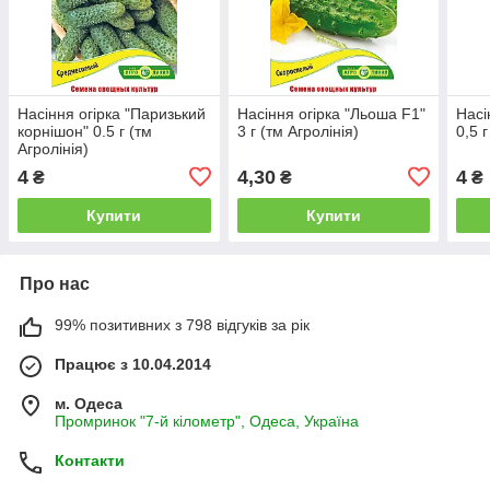
Насіння огірка "Паризький
Насіння огірка "Льоша F1"
Насі
корнішон" 0.5 г (тм
3 г (тм Агролінія)
0,5 г
Агролінія)
4
4,30
4
₴
₴
₴
Купити
Купити
Про нас
99% позитивних з 798 відгуків за рік
Працює з 10.04.2014
м. Одеса
Промринок "7-й кілометр", Одеса, Україна
Контакти