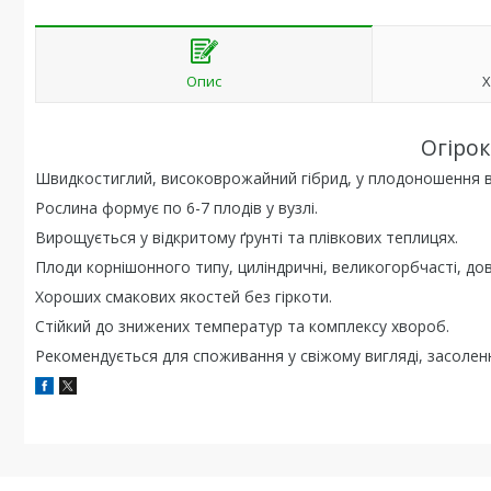
Опис
Х
Огіро
Швидкостиглий, високоврожайний гібрид, у плодоношення вст
Рослина формує по 6-7 плодів у вузлі.
Вирощується у відкритому ґрунті та плівкових теплицях.
Плоди корнішонного типу, циліндричні, великогорбчасті, до
Хороших смакових якостей без гіркоти.
Стійкий до знижених температур та комплексу хвороб.
Рекомендується для споживання у свіжому вигляді, засолен