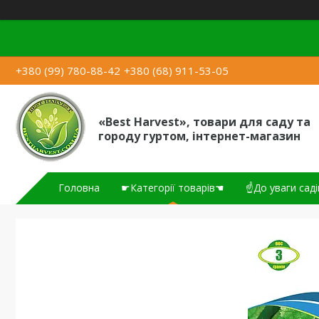
+380 (99) 780-88-42
+380 (68) 911-53-05
«Best Harvest», товари для саду та
городу гуртом, інтернет-магазин
Головна
☛Категорії товарів☚
☝До уваги саді