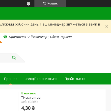
Кошик
йближчий робочий день. Наш менеджер зв’яжеться з вами в
Промринок "7-й кілометр", Одеса, Україна
Про нас
☞Акції та знижки☜
Прайс-листи
В наявності
Тільки оптом
Код:
602054
4,30 ₴