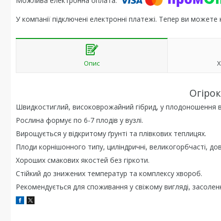
У компанії підключені електронні платежі. Тепер ви можете
Опис
Х
Огіро
Швидкостиглий, високоврожайний гібрид, у плодоношення вст
Рослина формує по 6-7 плодів у вузлі.
Вирощується у відкритому ґрунті та плівкових теплицях.
Плоди корнішонного типу, циліндричні, великогорбчасті, до
Хороших смакових якостей без гіркоти.
Стійкий до знижених температур та комплексу хвороб.
Рекомендується для споживання у свіжому вигляді, засолен