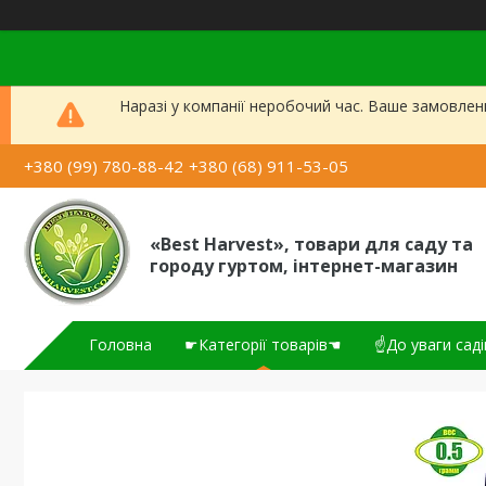
Наразі у компанії неробочий час. Ваше замовлен
+380 (99) 780-88-42
+380 (68) 911-53-05
«Best Harvest», товари для саду та
городу гуртом, інтернет-магазин
Головна
☛Категорії товарів☚
☝До уваги саді