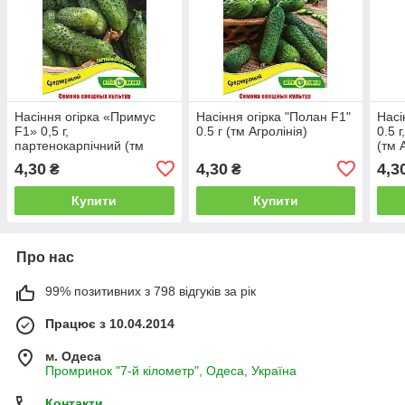
Насіння огірка «Примус
Насіння огірка "Полан F1"
Насі
F1» 0,5 г,
0.5 г (тм Агролінія)
0.5 
партенокарпічний (тм
(тм 
Агролінія)
4,30
4,30
4,3
₴
₴
Купити
Купити
Про нас
99% позитивних з 798 відгуків за рік
Працює з 10.04.2014
м. Одеса
Промринок "7-й кілометр", Одеса, Україна
Контакти