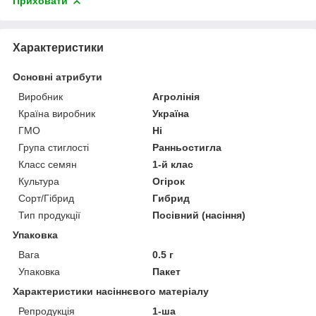
Приховати
Характеристики
Основні атрибути
Виробник
Агролінія
Країна виробник
Україна
ГМО
Ні
Група стиглості
Ранньостигла
Класс семян
1-й клас
Культура
Огірок
Сорт/Гібрид
Гибрид
Тип продукції
Посівний (насіння)
Упаковка
Вага
0.5 г
Упаковка
Пакет
Характеристики насіннєвого матеріалу
Репродукція
1-ша