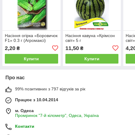
Насіння огірка «Боровичок
Насіння кавуна «Крімсон
Насі
F1» 0.3 г (Агромаксі)
світ» 5 г
світ»
2,20
11,50
4,2
₴
₴
Купити
Купити
Про нас
99% позитивних з 797 відгуків за рік
Працює з 10.04.2014
м. Одеса
Промринок "7-й кілометр", Одеса, Україна
Контакти