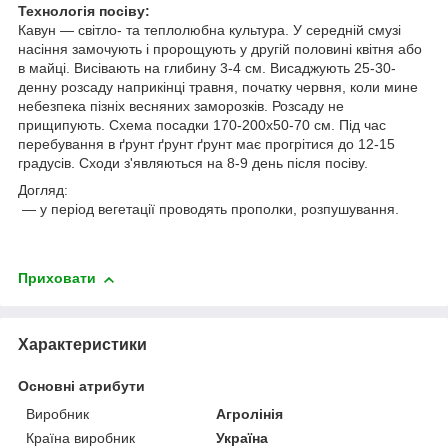
Технологія посіву:
Кавун — світло- та теплолюбна культура. У середній смузі
насіння замочують і пророщують у другій половині квітня або
в майці. Висівають на глибину 3-4 см. Висаджують 25-30-
денну розсаду наприкінці травня, початку червня, коли мине
небезпека пізніх весняних заморозків. Розсаду не
прищипують. Схема посадки 170-200х50-70 см. Під час
перебування в ґрунт ґрунт ґрунт має прогрітися до 12-15
градусів. Сходи з'являються на 8-9 день після посіву.
Догляд:
— у період вегетації проводять прополки, розпушування.
Приховати
Характеристики
Основні атрибути
Виробник
Агролінія
Країна виробник
Україна