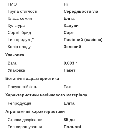
ГМО
Ні
Група стиглості
Середньостигла
Класс семян
Еліта
Культура
Кавуни
Сорт/Гібрид
Сорт
Тип продукції
Посівний (насіння)
Колір плоду
Зелений
Упаковка
Вага
0.003 г
Упаковка
Пакет
Ботанічні характеристики
Посухостійкість
Так
Характеристики насіннєвого матеріалу
Репродукція
Еліта
Агрономічні характеристики
Строки дозрівання
85 дн
Тип вирощування
Польові