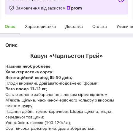
Замовлення під захистом
Опис
Характеристики
Доставка
Оплата
Умови п
Опис
Кавун «Чарльстон Грей»
Насіння необроблене.
Характеристика сорту:
Вегетаційний період 85-90 днів;
Плоди вирівняні, довгавато-подовженої форми;
Вага плода 11-12 кг;
Світло-зелене забарвлення з легким сірим відтінком;
М'якоть щільна, насичено-червоного кольору з високим
вмістом цукру;
Насіння дрібні, темно-коричневі. Шкірка щільна, міцна,
середньої товщини;
Урожайність висока (100-120т/га);
Сорт високотранспортний, довго зберігається.