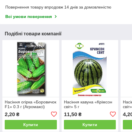
Повернення товару впродовж 14 днів за домовленістю
Всі умови повернення
Подібні товари компанії
Насіння огірка «Боровичок
Насіння кавуна «Крімсон
Насі
F1» 0.3 г (Агромаксі)
світ» 5 г
світ»
2,20
11,50
4,2
₴
₴
Купити
Купити