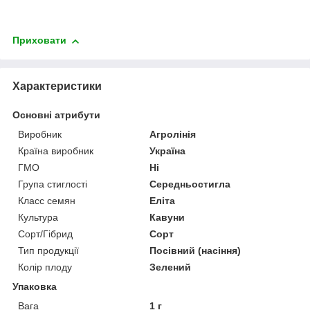
Приховати
Характеристики
Основні атрибути
Виробник
Агролінія
Країна виробник
Україна
ГМО
Ні
Група стиглості
Середньостигла
Класс семян
Еліта
Культура
Кавуни
Сорт/Гібрид
Сорт
Тип продукції
Посівний (насіння)
Колір плоду
Зелений
Упаковка
Вага
1 г