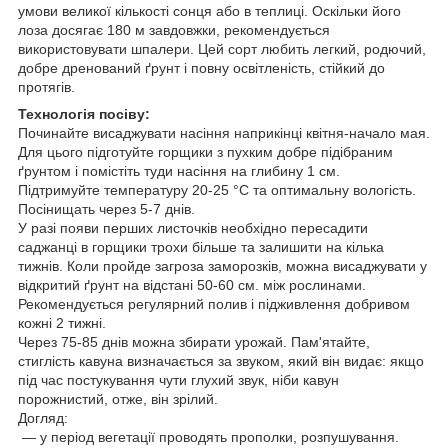
умови великої кількості сонця або в теплиці. Оскільки його
лоза досягає 180 м завдовжки, рекомендується
використовувати шпалери. Цей сорт любить легкий, родючий,
добре дренований ґрунт і повну освітленість, стійкий до
протягів.
Технологія посіву:
Починайте висаджувати насіння наприкінці квітня-начало мая.
Для цього підготуйте горщики з пухким добре підібраним
ґрунтом і помістіть туди насіння на глибину 1 см.
Підтримуйте температуру 20-25 °C та оптимальну вологість.
Посінищать через 5-7 днів.
У разі появи перших листочків необхідно пересадити
саджанці в горщики трохи більше та залишити на кілька
тижнів. Коли пройде загроза заморозків, можна висаджувати у
відкритий ґрунт на відстані 50-60 см. між рослинами.
Рекомендується регулярний полив і підживлення добривом
кожні 2 тижні.
Через 75-85 днів можна збирати урожай. Пам'ятайте,
стиглість кавуна визначається за звуком, який він видає: якщо
під час постукування чути глухий звук, ніби кавун
порожнистий, отже, він зрілий.
Догляд:
— у період вегетації проводять прополки, розпушування.