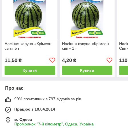
Насіння кавуна «Крімсон
Насіння кавуна «Крімсон
Насі
світ» 5 г
світ» 1 г
Світ
11,50
4,20
110
₴
₴
Купити
Купити
Про нас
99% позитивних з 797 відгуків за рік
Працює з 10.04.2014
м. Одеса
Промринок "7-й кілометр", Одеса, Україна