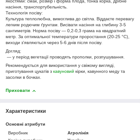
якостями: смак, розмір і форма плода, тонка корка, дрібне
насіння, транспортубельність.
Технологія посіву:
Культура теплолюбна, вимоглива до світла. Віддаєте перевагу
легким родючим ґрунтам. Висівати насіння на глибину 3-5
сантиметрів. Норма посіву — 0,2-0,3 грама на квадратний
метр. За оптимальної температури проростання (20-25 °C),
виходи з'являються через 5-6 днів після посіву.
Догляд:
— у період вегетації проводять прополки, розпушування.
Рекомендується для використання у свіжому вигляді,
приготування цукатів з
кавуновий
кірки, кавунного меду та
засолки в бочках.
Приховати
Характеристики
Основні атрибути
Виробник
Агролінія