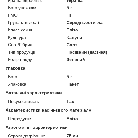
Країна виробник
Україна
Вага упаковки
5 г
ГМО
Ні
Група стиглості
Середньостигла
Класс семян
Еліта
Культура
Кавуни
Сорт/Гібрид
Сорт
Тип продукції
Посівний (насіння)
Колір плоду
Зелений
Упаковка
Вага
5 г
Упаковка
Пакет
Ботанічні характеристики
Посухостійкість
Так
Характеристики насіннєвого матеріалу
Репродукція
Еліта
Агрономічні характеристики
Строки дозрівання
75 дн