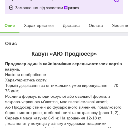
Замовлення під захистом
Опис
Характеристики
Доставка
Оплата
Умови п
Опис
Кавун «АЮ Продюсер»
Продюсер один із найвідоміших середньостиглих сортів
кавуна.
Насіння необроблене.
Характеристика сорту:
Термін дозрівання за оптимальних умов вирощування — 70-
75 днів;
Рослина формує плоди округлої або овальної форми, з
яскраво-червоною м'якоттю, має високі смакові якості;
Аю Продюсер стійкий до фузаріозного в'янення, помилкового
борошнистого росе, стебелої гнилі та антракнозу (раса 1, 2);
Середня маса кавуна: 6-9 кг. На зрошення 12-18 кг.
, має попит у покупців у зв'язку з чудовими товарними