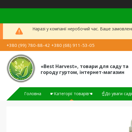
Наразі у компанії неробочий час. Ваше замовлен
+380 (99) 780-88-42
+380 (68) 911-53-05
«Best Harvest», товари для саду та
городу гуртом, інтернет-магазин
Головна
☛Категорії товарів☚
☝До уваги саді