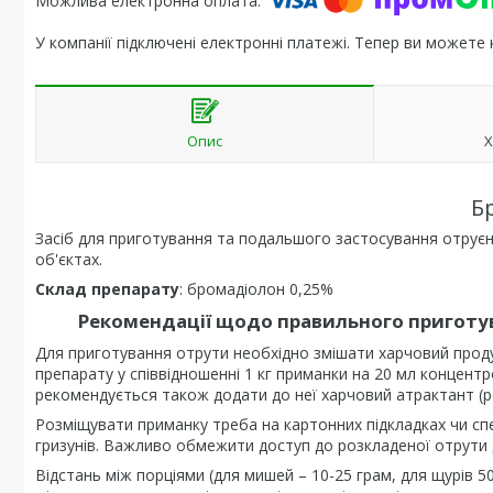
У компанії підключені електронні платежі. Тепер ви можете
Опис
Х
Б
Засіб для приготування та подальшого застосування отруєни
об'єктах.
Склад препарату
: бромадіолон 0,25%
Рекомендації щодо правильного приготу
Для приготування отрути необхідно змішати харчовий проду
препарату у співвідношенні 1 кг приманки на 20 мл концен
рекомендується також додати до неї харчовий атрактант (р
Розміщувати приманку треба на картонних підкладках чи спе
гризунів. Важливо обмежити доступ до розкладеної отрути 
Відстань між порціями (для мишей – 10-25 грам, для щурів 50