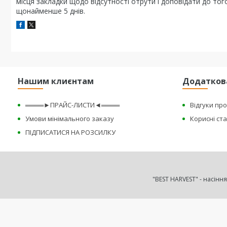
місця закладки щодо відсутності отрути і доповідати до т
щонайменше 5 днів.
Нашим клиєнтам
Додатков
════►ПРАЙС-ЛИСТИ◄════
Відгуки пр
Умови мінімального заказу
Корисні ста
ПІДПИСАТИСЯ НА РОЗСИЛКУ