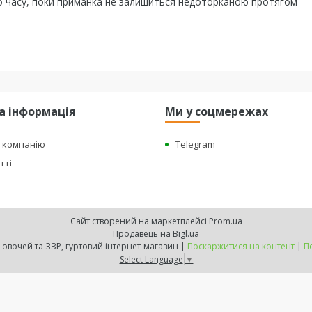
ого часу, поки приманка не залишиться недоторканою протягом
а інформація
Ми у соцмережах
о компанію
Telegram
тті
Сайт створений на маркетплейсі
Prom.ua
Продавець на Bigl.ua
"BEST HARVEST" - насіння овочей та ЗЗР, гуртовий інтернет-магазин |
Поскаржитися на контент
|
П
Select Language
▼