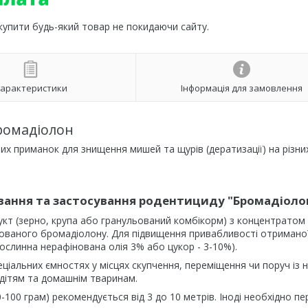
 купити будь-який товар не покидаючи сайту.
арактеристики
Інформація для замовлення
ромадіолон
х приманок для знищення мишей та щурів (дератизації) на різни
вання та застосування родентициду "Бромадіоло
кт (зерно, крупа або гранульований комбікорм) з концентратом
трованого бромадіолону. Для підвищення привабливості отримано
ослинна нерафінована олія 3% або цукор - 3-10%).
ціальних ємностях у місцях скупчення, переміщення чи поруч із 
дітям та домашнім тваринам.
-100 грам) рекомендується від 3 до 10 метрів. Іноді необхідно пе