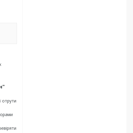
х
н"
ї отрути
норами
ревіряти