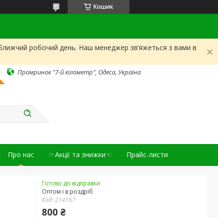
Кошик
йближчий робочий день. Наш менеджер зв’яжеться з вами в
Промринок "7-й кілометр", Одеса, Україна
Про нас
☞Акції та знижки☜
Прайс-листи
Готово до відправки
Оптом і в роздріб
Код:
214167
800 ₴