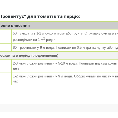
Провентус" для томатів та перцю:
новне внесення
50 г змішати з 1-2 л сухого піску або грунту. Отриману суміш рів
2
розподілити на 1 м
рядки.
80 г розчинити у 9 л води. Поливати по 0,5 літра на лунку або пі
озсади та в період плодоношення)
2-3 мірні ложки розчинити у 5-10 л води. Поливати під кущ кожні 
днів
1-2 мірні ложки розчинити у 9 л води. Оббризкувати по листу у ве
час.