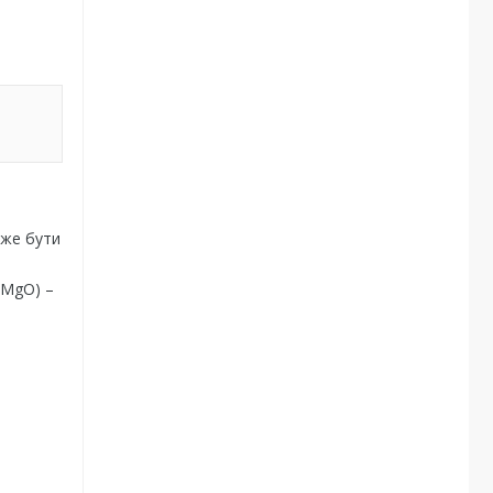
оже бути
 (MgO) –