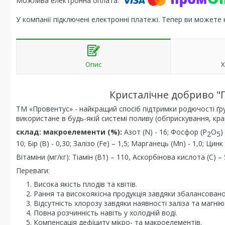
У компанії підключені електронні платежі. Тепер ви можете
Опис
Х
Кристалічне добриво "
ТМ «Провентус» - найкращий спосіб підтримки родючості ґр
використане в будь-якій системі поливу (обприскування, кр
склад: макроелементи (%):
Азот (N) - 16; Фосфор (P
O
)
2
5
10; Бір (В) - 0,30; Залізо (Fe) – 1,5; Марганець (Mn) - 1,0; Цинк
Вітаміни (мг/кг): Тіамін (В1) – 110, Аскорбінова кислота (С) –
Переваги:
Висока якість плодів та квітів.
Рання та високоякісна продукція завдяки збалансованом
Відсутність хлорозу завдяки наявності заліза та магнію
Повна розчинність навіть у холодній воді.
Компенсація дефіциту мікро- та макроелементів.