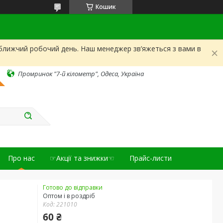
Кошик
йближчий робочий день. Наш менеджер зв’яжеться з вами в
Промринок "7-й кілометр", Одеса, Україна
Про нас
☞Акції та знижки☜
Прайс-листи
Готово до відправки
Оптом і в роздріб
Код:
221010
60 ₴