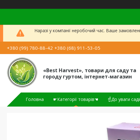
Наразі у компанії неробочий час. Ваше замовлен
+380 (99) 780-88-42
+380 (68) 911-53-05
«Best Harvest», товари для саду та
городу гуртом, інтернет-магазин
Головна
☛Категорії товарів☚
☝До уваги саді