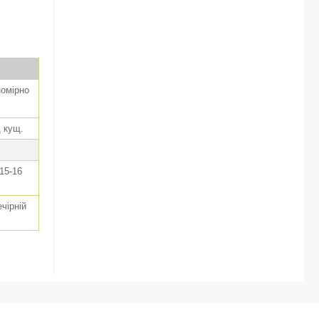
номірно
д кущ.
15-16
чірній