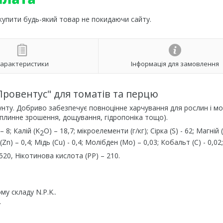
 купити будь-який товар не покидаючи сайту.
арактеристики
Інформація для замовлення
Провентус" для томатів та перцю
унту. Добриво забезпечує повноцінне харчування для рослин і м
аплинне зрошення, дощування, гідропоніка тощо).
 – 8; Калій (K
O) – 18,7; мікроелементи (г/кг); Сірка (S) - 62; Магній
2
 (Zn) – 0,4; Мідь (Сu) - 0,4; Молібден (Mo) – 0,03; Кобальт (С) - 0,02;
 520, Нікотинова кислота (РР) – 210.
у складу N.P.K..
.