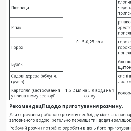
клоп-
Пшениця
черепа
трипс
ріпако
Ріпак
хресто
попел
0,15-0,25 л/га
горохо
Горох
горох
попел
блошк
Буряк
щитон
Садові дерева (яблуня,
сисні 
груша)
листо
Картопля (застосування
1,5-2 мл на 5 л води на 1
колор
у приватному секторі)
сотку
Рекомендації щодо приготування розчину.
Для отримання робочого розчину необхідну кількість препа
заповненого водою, ретельно перемішати і додати залишок н
Робочий розчин потрібно виробити в день його приготуван