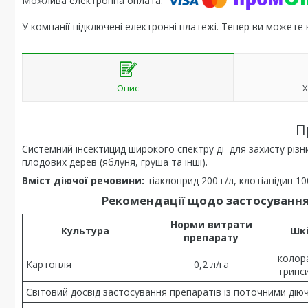
У компанії підключені електронні платежі. Тепер ви можете
Опис
Х
П
Системний інсектицид широкого спектру дії для захисту різн
плодових дерев (яблуня, груша та інші).
Вміст діючої речовини:
тіаклоприд 200 г/л, клотіанідин 10
Рекомендації щодо застосування
Норми витрати
Культура
Шкі
препарату
колор
Картопля
0,2 л/га
трипси
Світовий досвід застосування препаратів із поточними ді