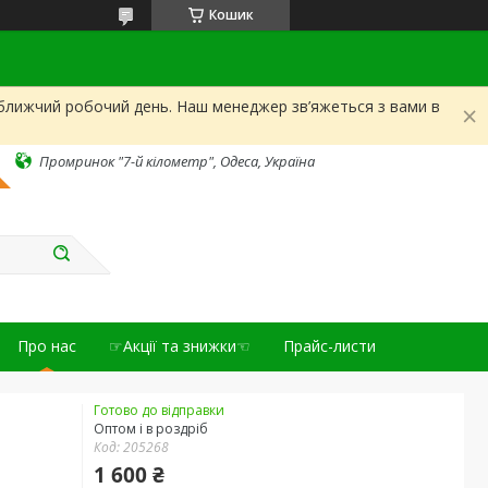
Кошик
йближчий робочий день. Наш менеджер зв’яжеться з вами в
Промринок "7-й кілометр", Одеса, Україна
Про нас
☞Акції та знижки☜
Прайс-листи
Готово до відправки
Оптом і в роздріб
Код:
205268
1 600 ₴