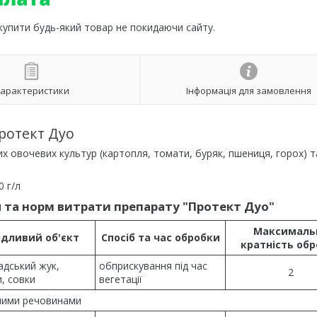
 купити будь-який товар не покидаючи сайту.
арактеристики
Інформація для замовлення
ротект Дуо
их овочевих культур (картопля, томати, буряк, пшениця, горох) т
0 г/л
 та норм витрати препарату "Протект Дуо"
Максималь
дливий об'єкт
Спосіб та час обробки
кратність об
адський жук,
обприскування під час
2
, совки
вегетації
ючими речовинами