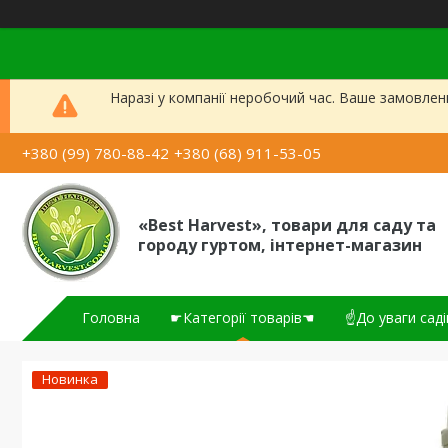
Наразі у компанії неробочий час. Ваше замовлен
+380 (99) 780-88-42
+380 (68) 911-53-05
«Best Harvest», товари для саду та
городу гуртом, інтернет-магазин
Головна
☛Категорії товарів☚
☝До уваги саді
Новинка