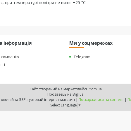
ас, при температурі повітря не вище +25 °С.
а інформація
Ми у соцмережах
о компанію
Telegram
тті
Сайт створений на маркетплейсі
Prom.ua
Продавець на Bigl.ua
"BEST HARVEST" - насіння овочей та ЗЗР, гуртовий інтернет-магазин |
Поскаржитися на контент
|
П
Select Language
▼