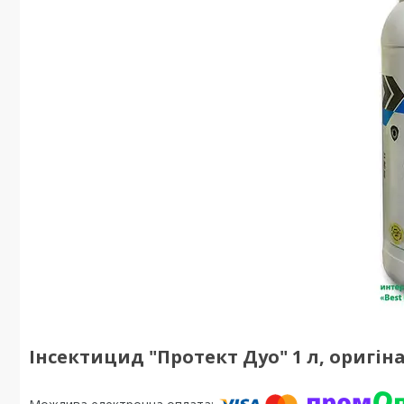
Інсектицид "Протект Дуо" 1 л, оригін