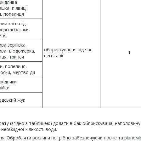
шкідлива
шка, п'явиці,
и, попелиця
вий квіткоїд,
цвітні блішки,
иця
ва зернівка,
обприскування під час
ова плодожерка,
1
вегетації
иця, трипси
и, попелиця,
оски, мертвоїди
шкідники,
війки
адський жук
рату (згідно з таблицею) додати в бак обприскувача, наполовину
еобхідної кількості води.
ня. Обробляти рослини потрібно забезпечуючи повне та рівномі