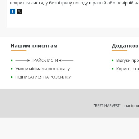
покриття листя, у безвітряну погоду в ранній або вечірній ч
Нашим клиєнтам
Додатков
════►ПРАЙС-ЛИСТИ◄════
Відгуки пр
Умови мінімального заказу
Корисні ста
ПІДПИСАТИСЯ НА РОЗСИЛКУ