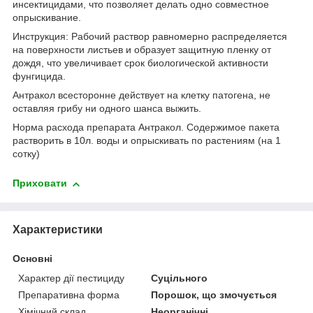
инсектицидами, что позволяет делать одно совместное
опрыскивание.
Инструкция: Рабочий раствор равномерно распределяется
на поверхности листьев и образует защитную пленку от
дождя, что увеличивает срок биологической активности
фунгицида.
Антракол всесторонне действует на клетку патогена, не
оставляя грибу ни одного шанса выжить.
Норма расхода препарата Антракол. Содержимое пакета
растворить в 10л. воды и опрыскивать по растениям (на 1
сотку)
Приховати
Характеристики
Основні
Характер дії пестициду
Суцільного
Препаративна форма
Порошок, що змочується
Хімічний склад
Неорганічні