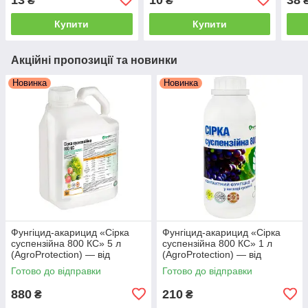
₴
₴
Купити
Купити
Акційні пропозиції та новинки
Новинка
Новинка
Фунгіцид-акарицид «Сірка
Фунгіцид-акарицид «Сірка
суспензійна 800 КС» 5 л
суспензійна 800 КС» 1 л
(AgroProtection) — від
(AgroProtection) — від
борошнистої роси, оїдіуму та
борошнистої роси,
Готово до відправки
Готово до відправки
кліщів
880
210
₴
₴