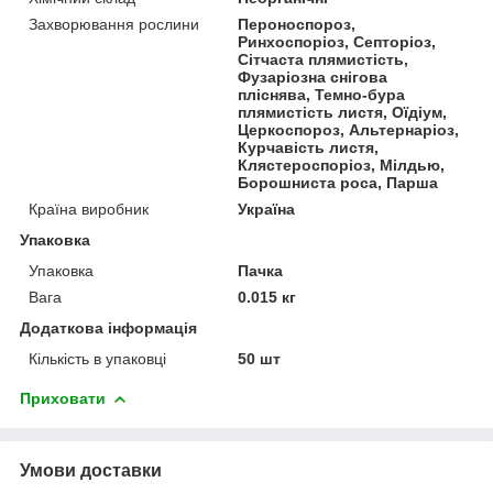
Захворювання рослини
Пероноспороз,
Ринхоспоріоз, Септоріоз,
Сітчаста плямистість,
Фузаріозна снігова
пліснява, Темно-бура
плямистість листя, Оїдіум,
Церкоспороз, Альтернаріоз,
Курчавість листя,
Клястероспоріоз, Мілдью,
Борошниста роса, Парша
Країна виробник
Україна
Упаковка
Упаковка
Пачка
Вага
0.015 кг
Додаткова інформація
Кількість в упаковці
50 шт
Приховати
Умови доставки