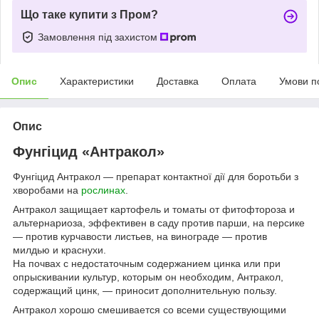
Що таке купити з Пром?
Замовлення під захистом
Опис
Характеристики
Доставка
Оплата
Умови п
Опис
Фунгіцид «Антракол»
Фунгіцид Антракол — препарат контактної дії для боротьби з
хворобами на
рослинах
.
Антракол защищает картофель и томаты от фитофтороза и
альтернариоза, эффективен в саду против парши, на персике
— против курчавости листьев, на винограде — против
милдью и краснухи.
На почвах с недостаточным содержанием цинка или при
опрыскивании культур, которым он необходим, Антракол,
содержащий цинк, — приносит дополнительную пользу.
Антракол хорошо смешивается со всеми существующими