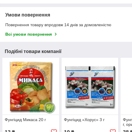
Умови повернення
Повернення товару впродовж 14 днів за домовленістю
Всі умови повернення
Подібні товари компанії
Фунгіцид Микаса 20 г
Фунгіцид «Хорус» 3 г
Фунг
г, ор
13
10
38