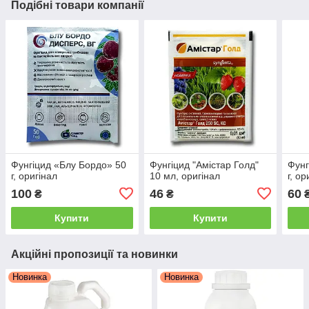
Подібні товари компанії
Фунгіцид «Блу Бордо» 50
Фунгіцид "Амістар Голд"
Фунг
г, оригінал
10 мл, оригінал
г, ор
100
46
60
₴
₴
Купити
Купити
Акційні пропозиції та новинки
Новинка
Новинка