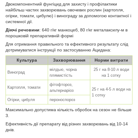
Двокомпонентний фунгіцид для захисту і профілактики
найбільш частих захворювань овочевих рослин (картопля,
огірки, томати, цибулю) і винограду за допомогою контактної і
системної дії.
Діючі речовини
: 640 г/кг манкоцеб, 80 г/кг металаксилу-м в
порошковій препаративній формі
Для отримання правильного та ефективного результату слід
дотримуватися інструкції по застосуванню Ацидана:
Культура
Захворювання
Норми витрати
мілдью, чорна
25 г на 8-10 л води
Виноград
плямистість
на 1 сотку
фітофтороз,
Картопля, томати
25 г на 4-5 л води на
альтернаріоз
1 сотку
Огірки, цибуля
пероноспороз
Максимально допустима кількість обробок на сезон не більше
3.
Ефективність дії препарату від різних захворювань від 10-14
днів.