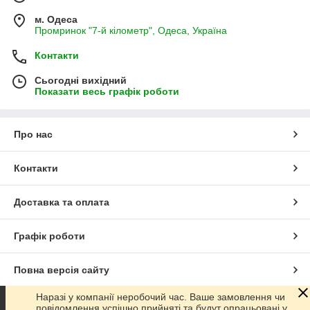
м. Одеса
Промринок "7-й кілометр", Одеса, Україна
Контакти
Сьогодні вихідний
Показати весь графік роботи
Про нас
Контакти
Доставка та оплата
Графік роботи
Повна версія сайту
Наразі у компанії неробочий час. Ваше замовлення чи
Сайт створено на маркетплейсі
Prom.ua
повідомлення успішно прийняті та будут опрацьовані у