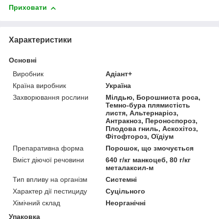
Приховати
Характеристики
Основні
Виробник
Адіант+
Країна виробник
Україна
Захворювання рослини
Мілдью, Борошниста роса,
Темно-бура плямистість
листя, Альтернаріоз,
Антракноз, Пероноспороз,
Плодова гниль, Аскохітоз,
Фітофтороз, Оїдіум
Препаративна форма
Порошок, що змочується
Вміст діючої речовини
640 г/кг манкоцеб, 80 г/кг
металаксил-м
Тип впливу на організм
Системні
Характер дії пестициду
Суцільного
Хімічний склад
Неорганічні
Упаковка