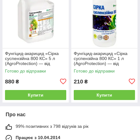
Фунгіцид-акарицид «Сірка
Фунгіцид-акарицид «Сірка
суспензійна 800 КС» 5 л
суспензійна 800 КС» 1 л
(AgroProtection) — від
(AgroProtection) — від
борошнистої роси, оїдіуму та
борошнистої роси,
Готово до відправки
Готово до відправки
кліщів
880
210
₴
₴
Купити
Купити
Про нас
99% позитивних з 798 відгуків за рік
Працює з 10.04.2014