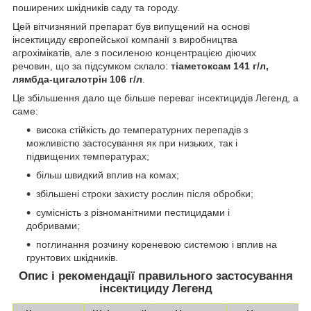
поширених шкідників саду та городу.
Цей вітчизняний препарат був випущений на основі
інсектициду європейської компанії з виробництва
агрохімікатів, але з посиленою концентрацією діючих
речовин, що за підсумком склало:
тіаметоксам 141 г/л,
лямбда-цигалотрін 106 г/л
.
Це збільшення дало ще більше переваг інсектицидів Легенд, а
саме:
висока стійкість до температурних перепадів з
можливістю застосування як при низьких, так і
підвищених температурах;
більш швидкий вплив на комах;
збільшені строки захисту рослин після обробки;
сумісність з різноманітними пестицидами і
добривами;
поглинання розчину кореневою системою і вплив на
грунтових шкідників.
Опис і рекомендації правильного застосування
інсектициду Легенд