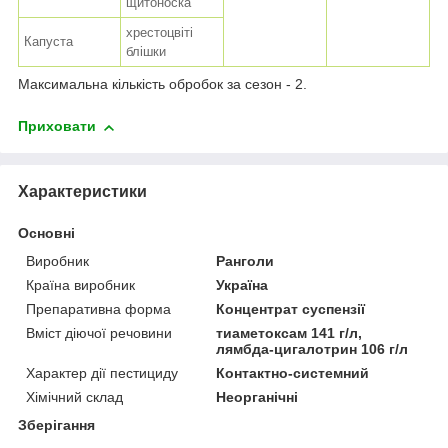
щитоноска
хрестоцвіті
Капуста
блішки
Максимальна кількість обробок за сезон - 2.
Приховати
Характеристики
Основні
Виробник
Ранголи
Країна виробник
Україна
Препаративна форма
Концентрат суспензії
Вміст діючої речовини
тиаметоксам 141 г/л,
лямбда-цигалотрин 106 г/л
Характер дії пестициду
Контактно-системний
Хімічний склад
Неорганічні
Зберігання