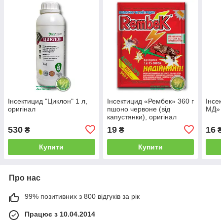
Інсектицид "Циклон" 1 л,
Інсектицид «Рембек» 360 г
Інсе
оригінал
пшоно червоне (від
МД» 
капустянки), оригінал
530
19
16
₴
₴
Купити
Купити
Про нас
99% позитивних з 800 відгуків за рік
Працює з 10.04.2014