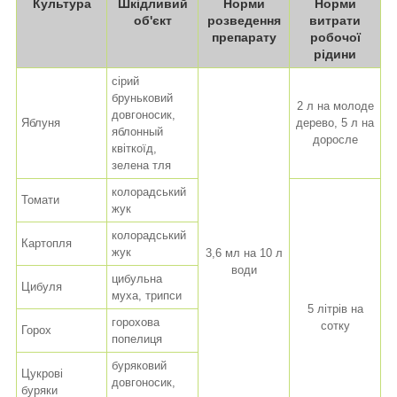
Культура
Шкідливий
Норми
Норми
об'єкт
розведення
витрати
препарату
робочої
рідини
сірий
бруньковий
2 л на молоде
довгоносик,
Яблуня
дерево, 5 л на
яблонный
доросле
квіткоїд,
зелена тля
колорадський
Томати
жук
колорадський
Картопля
жук
3,6 мл на 10 л
води
цибульна
Цибуля
муха, трипси
5 літрів на
горохова
сотку
Горох
попелиця
буряковий
Цукрові
довгоносик,
буряки