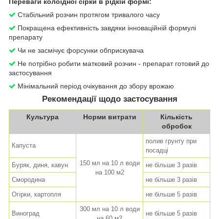
Переваги колоїдної сірки в рідкій формі:
Стабільний розчин протягом тривалого часу
Покращена ефективність завдяки інноваційній формулі
препарату
Чи не засмічує форсунки обприскувача
Не потрібно робити матковий розчин - препарат готовий до
застосування
Мінімальний період очікування до збору врожаю
Рекомендації щодо застосування
Культура
Норми витрати
Кількість
обробок
полив грунту при
Капуста
посадці
150 мл на 10 л води
Буряк, диня, кавун
не більше 3 разів
на 100 м
2
Смородина
не більше 3 разів
Огірки, картопля
не більше 5 разів
300 мл на 10 л води
Виноград
не більше 5 разів
на 60 м
2