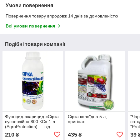
Умови повернення
Повернення товару впродовж 14 днів за домовленістю
Всі умови повернення
Подібні товари компанії
Фунгіцид-акарицид «Сірка
Сірка колоїдна 5 л,
"Чар
суспензійна 800 КС» 1 л
оригінал
сотк
(AgroProtection) — від
"Pro
борошнистої роси,
210
435
39
₴
₴