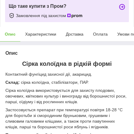
Що таке купити з Пром?
Замовлення під захистом
Опис
Характеристики
Доставка
Оплата
Умови п
Опис
Сірка колоїдна в рідкій формі
Контактний фунгіцид захисної дії, акарицид.
Склад:
сірка колоїдна, стабілізатори, ПАР.
Сірка колоїдна використовується для захисту плодових,
овочевих, квіткових культур і винограду від борошнистої роси,
парші, оїдіуму і від рослинних кліщів.
Застосовується препарат при температурі повітря 18-28 °С
для боротьби зі смородиним бруньковим, грушевим і
сливовим галовими кліщами, а також проти павутинних
кліщів, парші та борошнистої роси яблунь і ягідників.