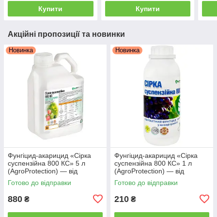
Купити
Купити
Акційні пропозиції та новинки
Новинка
Новинка
Фунгіцид-акарицид «Сірка
Фунгіцид-акарицид «Сірка
суспензійна 800 КС» 5 л
суспензійна 800 КС» 1 л
(AgroProtection) — від
(AgroProtection) — від
борошнистої роси, оїдіуму та
борошнистої роси,
Готово до відправки
Готово до відправки
кліщів
880
210
₴
₴