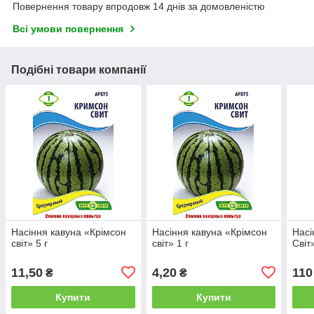
Повернення товару впродовж 14 днів за домовленістю
Всі умови повернення
Подібні товари компанії
Насіння кавуна «Крімсон
Насіння кавуна «Крімсон
Насі
світ» 5 г
світ» 1 г
Світ
11,50
4,20
110
₴
₴
Купити
Купити