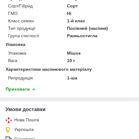
Сорт/Гібрид
Сорт
ГМО
Ні
Класс семян
1-й клас
Тип продукції
Посівний (насіння)
Група стиглості
Ранньостигла
Упаковка
Упаковка
Мішок
Вага
10 г
Характеристики насіннєвого матеріалу
Репродукція
1-ша
Приховати
Умови доставки
Нова Пошта
Укрпошта
Самовивіз