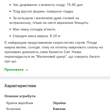
Час дозрівання з моменту сходу: 75-85 дня
Плід круглої форми, поверхня гладка
За кольором і малюнком дуже схожий на
астраханську, тільки на світлі виразніше блищить.
Має ніжну солодку м'якоть
Середня маса кавуна: 8-10 кг
Є найкращим представником скоростиглих сортів. Плоди
кавуна великі, солодкі, тому на початку кавунового сезону на
прилавках домінують саме Кримсон Світ. Назва
перекладається як "Малиновий цукор", що говорить багато
про що.
Приховати
Характеристики
Основні атрибути
Країна виробник
Україна
Культура
Кавуни