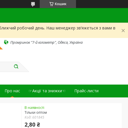
Кошик
йближчий робочий день. Наш менеджер зв’яжеться з вами в
Промринок "7-й кілометр", Одеса, Україна
Про нас
☞Акції та знижки☜
Прайс-листи
В наявності
Тільки оптом
Код:
601845
2,80 ₴