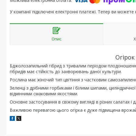
У компанії підключені електронні платежі. Тепер ви можете
Опис
Х
Огірок
Бджолозапильний гібрид з тривалим періодом плодоношення і 
гібридів має стійкість до захворювань даної культури.
Рослина має жіночий тип цвітіння з частковим самозапилен
Зеленці з дрібними горбиками і білими шипами, циліндричної
відмінними смаковими якостями.
Основне застосування в свіжому вигляді в різних салатах і 
Важливою перевагою цього огірка є дуже підвищена врожайні