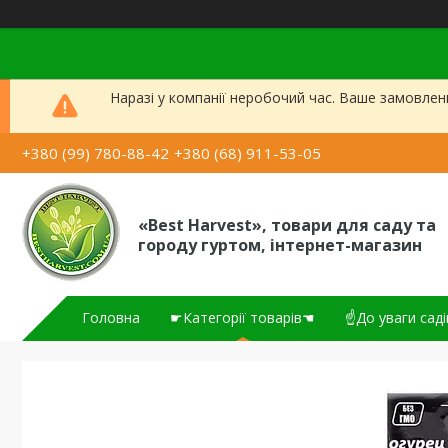
Наразі у компанії неробочий час. Ваше замовлен
+380 (99) 780-88-42
+380 (68) 911-53-05
«Best Harvest», товари для саду та
городу гуртом, інтернет-магазин
Головна
☛Категорії товарів☚
☝До уваги саді