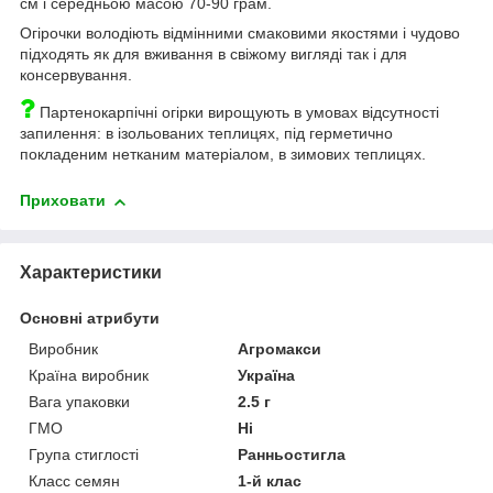
см і середньою масою 70-90 грам.
Огірочки володіють відмінними смаковими якостями і чудово
підходять як для вживання в свіжому вигляді так і для
консервування.
Партенокарпічні огірки вирощують в умовах відсутності
запилення: в ізольованих теплицях, під герметично
покладеним нетканим матеріалом, в зимових теплицях.
Приховати
Характеристики
Основні атрибути
Виробник
Агромакси
Країна виробник
Україна
Вага упаковки
2.5 г
ГМО
Ні
Група стиглості
Ранньостигла
Класс семян
1-й клас