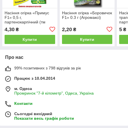
Насіння огірка «Примус
Насіння огірка «Боровичок
Насі
F1» 0,5 г,
F1» 0.3 г (Агромаксі)
трап
партенокарпічний (тм
парт
Агролінія)
(Агр
4,30
2,20
5
₴
₴
₴
Купити
Купити
Про нас
99% позитивних з 798 відгуків за рік
Працює з 10.04.2014
м. Одеса
Промринок "7-й кілометр", Одеса, Україна
Контакти
Сьогодні вихідний
Показати весь графік роботи