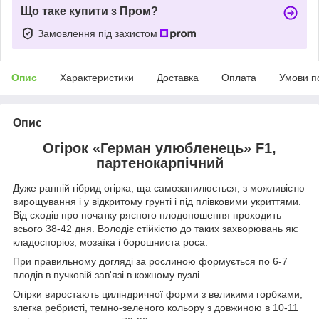
Що таке купити з Пром?
Замовлення під захистом
Опис
Характеристики
Доставка
Оплата
Умови п
Опис
Огірок «Герман улюбленець» F1,
партенокарпічний
Дуже ранній гібрид огірка, ща самозапилюється, з можливістю
вирощування і у відкритому грунті і під плівковими укриттями.
Від сходів про початку рясного плодоношення проходить
всього 38-42 дня. Володіє стійкістю до таких захворювань як:
кладоспоріоз, мозаїка і борошниста роса.
При правильному догляді за рослиною формується по 6-7
плодів в пучковій зав'язі в кожному вузлі.
Огірки виростають циліндричної форми з великими горбками,
злегка ребристі, темно-зеленого кольору з довжиною в 10-11