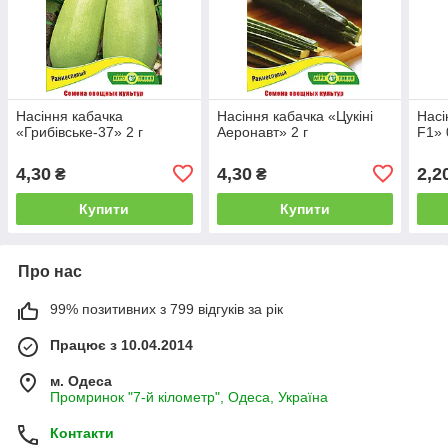
Насіння кабачка
Насіння кабачка «Цукіні
Насі
«Грибівське-37» 2 г
Аеронавт» 2 г
F1» 
4,30
4,30
2,2
₴
₴
Купити
Купити
Про нас
99% позитивних з 799 відгуків за рік
Працює з 10.04.2014
м. Одеса
Промринок "7-й кілометр", Одеса, Україна
Контакти