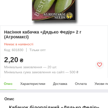
Насіння кабачка «Дядько Федір» 2 г
(Агромаксі)
Немає в наявності
Код: 601830
Тільки опт
2,20
₴
Мінімальне замовлення — 20 шт.
Мінімальна сума замовлення на сайті — 500 ₴
Опис
Характеристики
Доставка
Оплата
Умови п
Опис
Кабачок білоплідний «Дядько Федір»