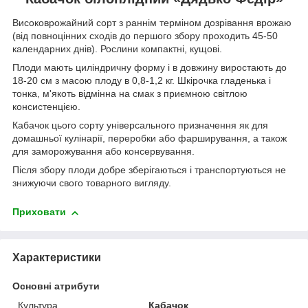
Високоврожайний сорт з раннім терміном дозрівання врожаю
(від повноцінних сходів до першого збору проходить 45-50
календарних днів). Рослини компактні, кущові.
Плоди мають циліндричну форму і в довжину виростають до
18-20 см з масою плоду в 0,8-1,2 кг. Шкірочка гладенька і
тонка, м'якоть відмінна на смак з приємною світлою
консистенцією.
Кабачок цього сорту універсального призначення як для
домашньої кулінарії, переробки або фарширування, а також
для заморожування або консервування.
Після збору плоди добре зберігаються і транспортуються не
знижуючи свого товарного вигляду.
Приховати
Характеристики
Основні атрибути
Культура
Кабачок