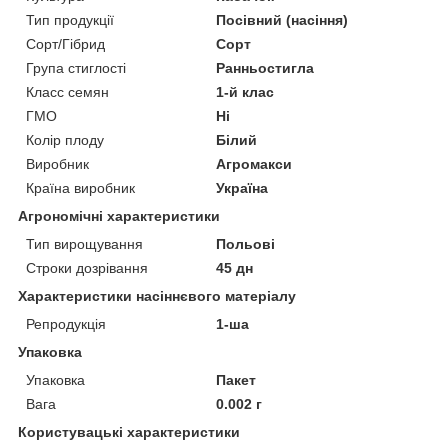
Тип продукції
Посівний (насіння)
Сорт/Гібрид
Сорт
Група стиглості
Ранньостигла
Класс семян
1-й клас
ГМО
Ні
Колір плоду
Білий
Виробник
Агромакси
Країна виробник
Україна
Агрономічні характеристики
Тип вирощування
Польові
Строки дозрівання
45 дн
Характеристики насіннєвого матеріалу
Репродукція
1-ша
Упаковка
Упаковка
Пакет
Вага
0.002 г
Користувацькі характеристики