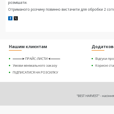
розмішати.
Отриманого розчину повинно вистачити для обробки 2 сото
Нашим клиєнтам
Додатков
════►ПРАЙС-ЛИСТИ◄════
Відгуки пр
Умови мінімального заказу
Корисні ста
ПІДПИСАТИСЯ НА РОЗСИЛКУ