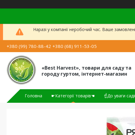
Наразі у компанії неробочий час. Ваше замовлен
+380 (99) 780-88-42
+380 (68) 911-53-05
«Best Harvest», товари для саду та
городу гуртом, інтернет-магазин
Головна
☛Категорії товарів☚
☝До уваги саді