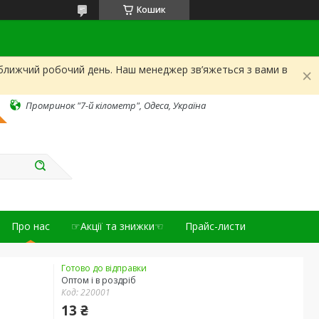
Кошик
йближчий робочий день. Наш менеджер зв’яжеться з вами в
Промринок "7-й кілометр", Одеса, Україна
Про нас
☞Акції та знижки☜
Прайс-листи
Готово до відправки
Оптом і в роздріб
Код:
220001
13 ₴