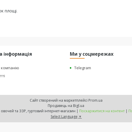
к площі.
а інформація
Ми у соцмережах
о компанію
Telegram
тті
Сайт створений на маркетплейсі
Prom.ua
Продавець на Bigl.ua
"BEST HARVEST" - насіння овочей та ЗЗР, гуртовий інтернет-магазин |
Поскаржитися на контент
|
П
Select Language
▼