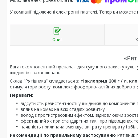
У компанії підключені електронні платежі. Тепер ви можете
Опис
Х
«Рят
Багатокомпонентний препарат для сукупного захисту культу
шкідників і захворювань.
Склад "Рятівника" складається з:
тіаклоприд 200 г / л, клот
стимулятори росту, комплекс фосфорно-калійних добрив з фу
Переваги
:
відсутність резистентності у шкідників до компонентів 
вплив на комах на всіх стадіях розвитку;
володіє протистресовим ефектом, відновлюючи зроста
ефективний як при стандартних так і при підвищених т
наявність прилипача зменшує витрату препарату і збіл
Рекомендації по правильному застосуванню
Рятівник г