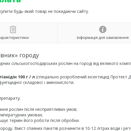
 купити будь-який товар не покидаючи сайту.
арактеристики
Інформація для замовлення
івник» городу
рних сільськогосподарських рослин на городі від великого комп
іанідін 100 г / л
(спеціально розроблений інсектицид Протект 
нгіцидної складової і амінокислоти.
препарату;
ння рослин після несприятливих умов;
емпературних умовах;
ьшує термін його роботи після обробки.
ороду. Вміст спаяних пакетів розчинити в 10-12 літрах води і ре