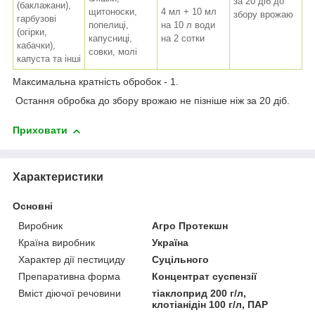
за 20 діб до
(баклажани),
щитоноски,
4 мл + 10 мл
збору врожаю
гарбузові
попелиці,
на 10 л води
(огірки,
капусниці,
на 2 сотки
кабачки),
совки, молі
капуста та інші
Максимальна кратність обробок - 1.
Остання обробка до збору врожаю не пізніше ніж за 20 діб.
Приховати
Характеристики
Основні
Виробник
Агро Протекшн
Країна виробник
Україна
Характер дії пестициду
Суцільного
Препаративна форма
Концентрат суспензії
Вміст діючої речовини
тіаклоприд 200 г/л,
клотіанідін 100 г/л, ПАР