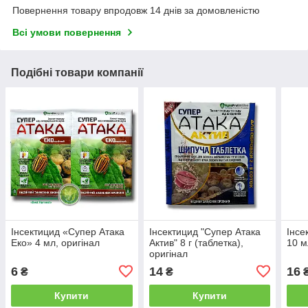
Повернення товару впродовж 14 днів за домовленістю
Всі умови повернення
Подібні товари компанії
Інсектицид «Супер Атака
Інсектицид "Супер Атака
Інсе
Еко» 4 мл, оригінал
Актив" 8 г (таблетка),
10 м
оригінал
6
14
16
₴
₴
Купити
Купити