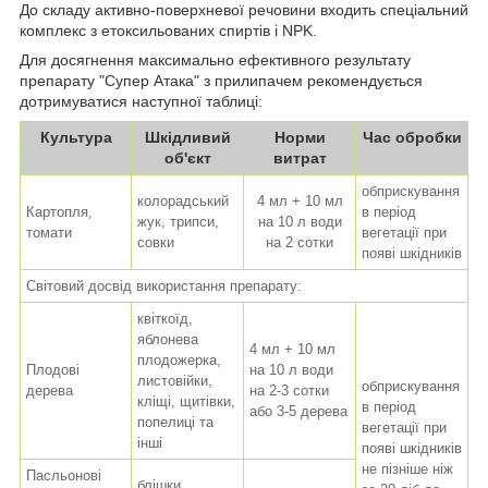
До складу активно-поверхневої речовини входить спеціальний
комплекс з етоксильованих спиртів і NPK.
Для досягнення максимально ефективного результату
препарату "Супер Атака" з прилипачем рекомендується
дотримуватися наступної таблиці:
Культура
Шкідливий
Норми
Час обробки
об'єкт
витрат
обприскування
колорадський
4 мл + 10 мл
Картопля,
в період
жук, трипси,
на 10 л води
томати
вегетації при
совки
на 2 сотки
появі шкідників
Світовий досвід використання препарату:
квіткоїд,
яблонева
4 мл + 10 мл
плодожерка,
Плодові
на 10 л води
листовійки,
обприскування
дерева
на 2-3 сотки
кліщі, щитівки,
в період
або 3-5 дерева
попелиці та
вегетації при
інші
появі шкідників
не пізніше ніж
Пасльонові
блішки,