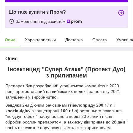
Що таке купити з Пром?
Замовлення під захистом
Опис
Характеристики
Доставка
Оплата
Умови п
Опис
Інсектицид "Супер Атака" (Протект Дуо)
з прилипачем
Препарат був розроблений українською компанією в 2020
році, протестований на вибіркових полях і на початку 2021
запущений у виробництво.
Завдяки 2-м діючим речовинам (
тіаклоприд
у
200 г / л
і
клотіанідін
у в концентрації
100 г / л
) останнього покоління
"нокдаун-ефект" наступає вже в перші 20 хвилин після
обробки рослин препаратом, а захисну дію триває до 28 днів і
навіть в спекотне пору року в комплексі з прилипачем.