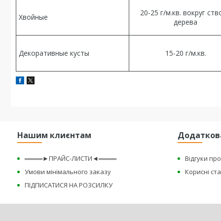
20-25 г/м.кв. вокруг ств
Хвойные
дерева
Декоративные кусты
15-20 г/м.кв.
Нашим клиєнтам
Додатков
════►ПРАЙС-ЛИСТИ◄════
Відгуки пр
Умови мінімального заказу
Корисні ста
ПІДПИСАТИСЯ НА РОЗСИЛКУ