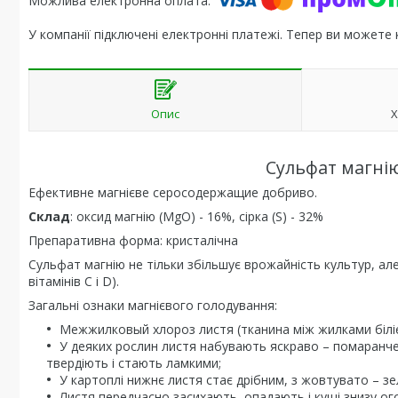
У компанії підключені електронні платежі. Тепер ви можете
Опис
Х
Сульфат магнію
Ефективне магнієве серосодержащие добриво.
Склад
: оксид магнію (MgO) - 16%, сірка (S) - 32%
Препаративна форма: кристалічна
Сульфат магнію не тільки збільшує врожайність культур, але 
вітамінів С і D).
Загальні ознаки магнієвого голодування:
Межжилковый хлороз листя (тканина між жилками біліє,
У деяких рослин листя набувають яскраво – помаранче
твердіють і стають ламкими;
У картоплі нижнє листя стає дрібним, з жовтувато – зе
Листя передчасно засихають, опадають і кущі знизу о