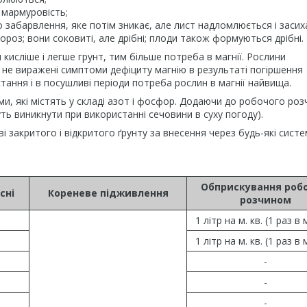
я мармуровість;
 забарвлення, яке потім зникає, але лист надломлюється і засих
оз; вони соковиті, але дрібні; плоди також формуються дрібні.
кисліше і легше грунт, тим більше потреба в магнії. Рослини
 не виражені симптоми дефіциту магнію в результаті погіршення
тання і в посушливі періоди потреба рослин в магнії найвища.
, які містять у складі азот і фосфор. Додаючи до робочого роз
ть виникнути при використанні сечовини в суху погоду).
 закритого і відкритого ґрунту за внесення через будь-які сист
Обприскування роб
сні
Кореневе підживлення
розчином
1 літр на м. кв. (1 раз в 
1 літр на м. кв. (1 раз в 
-
-
-