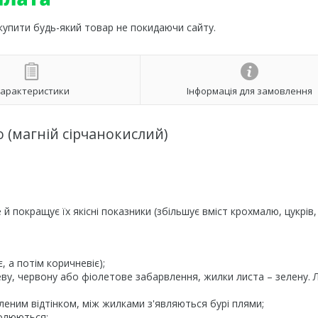
 купити будь-який товар не покидаючи сайту.
арактеристики
Інформація для замовлення
 (магній сірчанокислий)
й покращує їх якісні показники (збільшує вміст крохмалю, цукрів,
 а потім коричневіє);
ву, червону або фіолетове забарвлення, жилки листа – зелену. 
леним відтінком, між жилками з'являються бурі плями;
голюються;