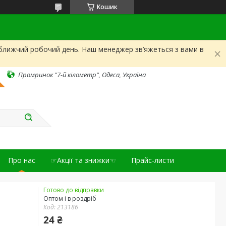
Кошик
йближчий робочий день. Наш менеджер зв’яжеться з вами в
Промринок "7-й кілометр", Одеса, Україна
Про нас
☞Акції та знижки☜
Прайс-листи
Готово до відправки
Оптом і в роздріб
Код:
213186
24 ₴