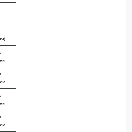
.
ям)
.
ием)
.
ием)
.
ием)
.
ием)