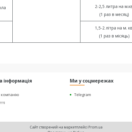
2-2,5 литра на м.кв
ола
(1 раз в месяц)
1,5-2 літра на м. кв
(1 раз в місяць)
а інформація
Ми у соцмережах
о компанію
Telegram
тті
Сайт створений на маркетплейсі
Prom.ua