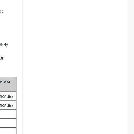
ає;
чину
еми
очим
місяць)
місяць)