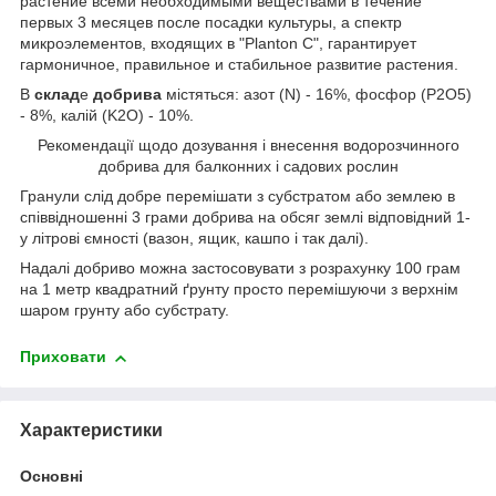
растение всеми необходимыми веществами в течение
первых 3 месяцев после посадки культуры, а спектр
микроэлементов, входящих в "Planton C", гарантирует
гармоничное, правильное и стабильное развитие растения.
В
склад
е
добрива
містяться: азот (N) - 16%, фосфор (P2O5)
- 8%, калій (K2O) - 10%.
Рекомендації щодо дозування і внесення водорозчинного
добрива для балконних і садових рослин
Гранули слід добре перемішати з субстратом або землею в
співвідношенні 3 грами добрива на обсяг землі відповідний 1-
у літрові ємності (вазон, ящик, кашпо і так далі).
Надалі добриво можна застосовувати з розрахунку 100 грам
на 1 метр квадратний ґрунту просто перемішуючи з верхнім
шаром грунту або субстрату.
Приховати
Характеристики
Основні