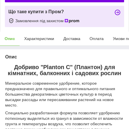
Що таке купити з Пром?
Замовлення під захистом
Опис
Характеристики
Доставка
Оплата
Умови п
Опис
Добриво "Planton C" (Плантон) для
кімнатних, балконних і садових рослин
Минеральное современное удобрение, которое
предназначено для правильного и оптимального питания
большинства декоративных цветочных культур в период
высадки рассады или пересаживании растений на новое
место.
Специально разработанная формула позволяет удобрению
потихоньку выделяться из гранул в зависимости от влажности
грунта и температуры воздуха, что позволит обеспечить