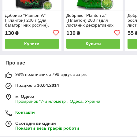
Добриво "Planton W"
Добриво "Planton Z"
Добр
(Плантон) 200 г (для
(Плантон) 200 г (для
росл
багаторічних рослин),
листяних декоративних
лист
оригінал
рослин), оригінал
130
130
55
₴
₴
Купити
Купити
Про нас
99% позитивних з 799 відгуків за рік
Працює з 10.04.2014
м. Одеса
Промринок "7-й кілометр", Одеса, Україна
Контакти
Сьогодні вихідний
Показати весь графік роботи