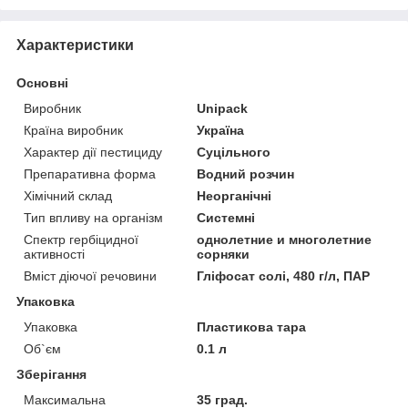
Характеристики
Основні
Виробник
Unipack
Країна виробник
Україна
Характер дії пестициду
Суцільного
Препаративна форма
Водний розчин
Хімічний склад
Неорганічні
Тип впливу на організм
Системні
Спектр гербіцидної
однолетние и многолетние
активності
сорняки
Вміст діючої речовини
Гліфосат солі, 480 г/л, ПАР
Упаковка
Упаковка
Пластикова тара
Об`єм
0.1 л
Зберігання
Максимальна
35 град.