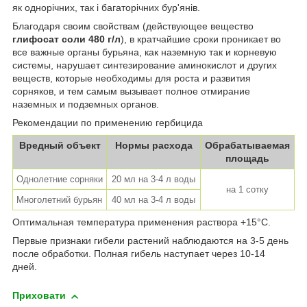
як однорічних, так і багаторічних бур'янів.
Благодаря своим свойствам (действующее вещество
глифосат соли 480 г/л
), в кратчайшие сроки проникает во
все важные органы бурьяна, как наземную так и корневую
системы, нарушает синтезирование аминокислот и других
веществ, которые необходимы для роста и развития
сорняков, и тем самым вызывает полное отмирание
наземных и подземных органов.
Рекомендации по применению гербицида
Вредный объект
Нормы расхода
Обрабатываемая
площадь
Однолетние сорняки
20 мл на 3-4 л воды
на 1 сотку
Многолетний бурьян
40 мл на 3-4 л воды
Оптимальная температура применения раствора +15°С.
Первые признаки гибели растений наблюдаются на 3-5 день
после обработки. Полная гибель наступает через 10-14
дней.
Приховати