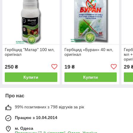
Гербіцид "Матар" 100 мл,
Гербіцид «Буран» 40 мл,
Герб
оригінал
оригінал
мл +
ориг
250
19
29
₴
₴
Купити
Купити
Про нас
99% позитивних з 798 відгуків за рік
Працює з 10.04.2014
м. Одеса
Промринок "7-й кілометр", Одеса, Україна