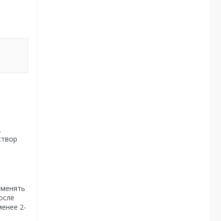
.
створ
именять
осле
енее 2-