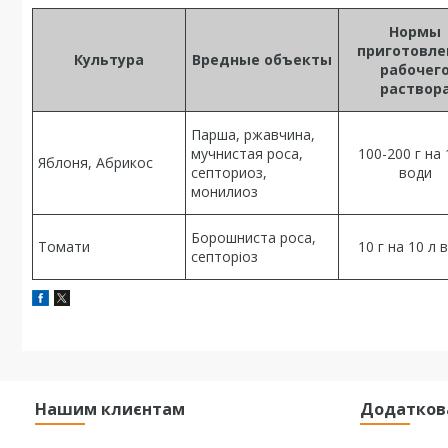
Нормы
приготовле
Культура
Вредные объекты
рабочег
раствор
Парша, ржавчина,
мучнистая роса,
100-200 г на 
Яблоня, Абрикос
септориоз,
води
монилиоз
Борошниста роса,
Томати
10 г на 10 л 
септоріоз
Нашим клиєнтам
Додатков