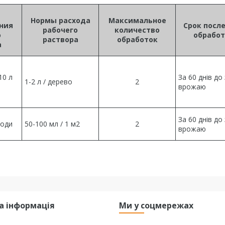
Нормы расхода
Максимальное
ния
Срок посл
рабочего
количество
о
обрабо
раствора
обработок
а
10 л
За 60 днів до
1-2 л / дерево
2
врожаю
За 60 днів до
води
50-100 мл / 1 м2
2
врожаю
а інформація
Ми у соцмережах