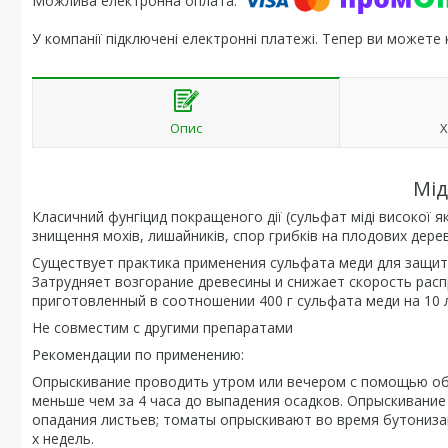
У компанії підключені електронні платежі. Тепер ви можете
Опис
Х
Мід
Класичний фунгіцид покращеного дії (сульфат міді високої я
знищення мохів, лишайників, спор грибків на плодових дерев
Существует практика применения сульфата меди для защиты
Затрудняет возгорание древесины и снижает скорость рас
приготовленный в соотношении 400 г сульфата меди на 10 
Не совместим с другими препаратами
Рекомендации по применению:
Опрыскивание проводить утром или вечером с помощью обы
меньше чем за 4 часа до выпадения осадков. Опрыскивание
опадания листьев; томаты опрыскивают во время бутониза
х недель.