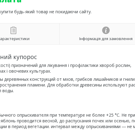
 купити будь-який товар не покидаючи сайту.
арактеристики
Інформація для замовлення
ний купорос
кості) призначений для лікування і профілактики хвороб рослин,
ах і овочевих культурах.
 деревянных конструкций от мхов, грибков лишайников и гнили
пространения пламени. Для обработки древесины используют ра
л воды.
чного опрыскивателя при температуре не более +25 °С. Не пр
 яблонь проводится весной, до распускания почек или осенью, п
ции в период вегетации. интервал между опрыскиваниями ― не м