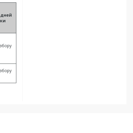
едней
тки
 збору
 збору