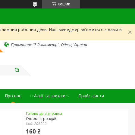
Кошик
йближчий робочий день. Наш менеджер зв’яжеться з вами в
Промринок "7-й кілометр", Одеса, Україна
Про нас
☞Акції та знижки☜
Прайс-листи
Готово до відправки
Оптом і в роздріб
Код:
206022
160 ₴