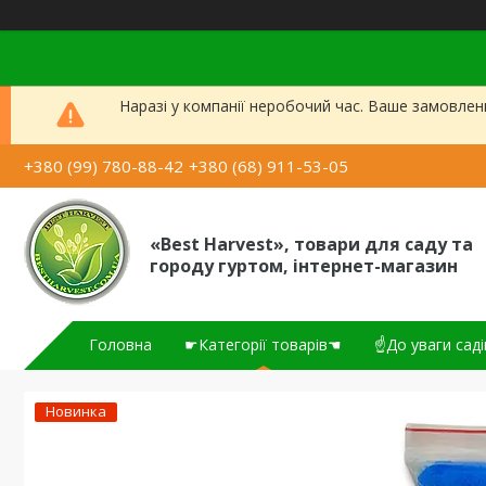
Наразі у компанії неробочий час. Ваше замовлен
+380 (99) 780-88-42
+380 (68) 911-53-05
«Best Harvest», товари для саду та
городу гуртом, інтернет-магазин
Головна
☛Категорії товарів☚
☝До уваги саді
Новинка