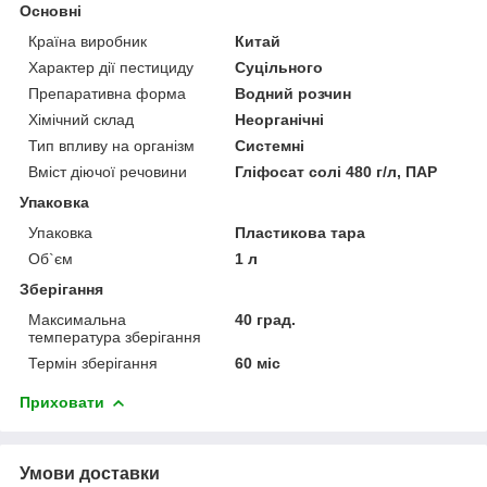
Основні
Країна виробник
Китай
Характер дії пестициду
Суцільного
Препаративна форма
Водний розчин
Хімічний склад
Неорганічні
Тип впливу на організм
Системні
Вміст діючої речовини
Гліфосат солі 480 г/л, ПАР
Упаковка
Упаковка
Пластикова тара
Об`єм
1 л
Зберігання
Максимальна
40 град.
температура зберігання
Термін зберігання
60 міс
Приховати
Умови доставки