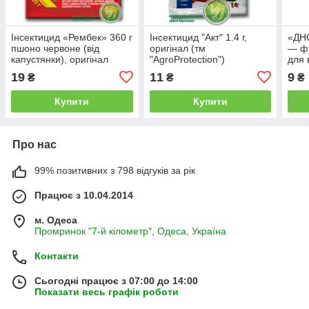
Інсектицид «Рембек» 360 г
Інсектицид "Акт" 1.4 г,
«ДНО
пшоно червоне (від
оригінал (тм
— фу
капустянки), оригінал
"AgroProtection")
для 
саду
19
11
9
₴
₴
₴
Купити
Купити
Про нас
99% позитивних з 798 відгуків за рік
Працює з 10.04.2014
м. Одеса
Промринок "7-й кілометр", Одеса, Україна
Контакти
Сьогодні працює з 07:00 до 14:00
Показати весь графік роботи