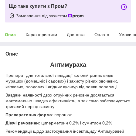
Що таке купити з Пром?
Замовлення під захистом
Опис
Характеристики
Доставка
Оплата
Умови п
Опис
Антимураха
Препарат для тотальної ліквідації колоній різних видів
мурашок (домашніх і садових) і захисту різних овочевих,
квіткових, плодових і ягідних культур від появи попелиці.
Завдяки наявності двох отруйних речовин досягається
максимально швидка ефективність, а так само забезпечується
тривалий період захисту.
Препаративна форма
: порошок
Діючі речовини
: циперметрин 0,2% і сумитион 0,2%
Рекомендації щодо застосування інсектициду Антимуравей