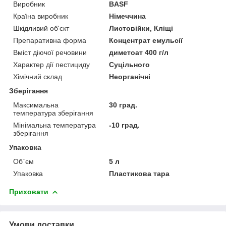
Виробник
BASF
Країна виробник
Німеччина
Шкідливий об'єкт
Листовійки, Кліщі
Препаративна форма
Концентрат емульсії
Вміст діючої речовини
диметоат 400 г/л
Характер дії пестициду
Суцільного
Хімічний склад
Неорганічні
Зберігання
Максимальна
30 град.
температура зберігання
Мінімальна температура
-10 град.
зберігання
Упаковка
Об`єм
5 л
Упаковка
Пластикова тара
Приховати
Умови доставки