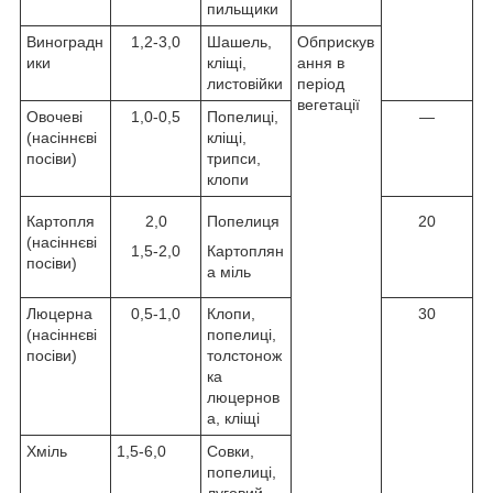
пильщики
Виноградн
1,2-3,0
Шашель,
Обприскув
ики
кліщі,
ання в
листовійки
період
вегетації
Овочеві
1,0-0,5
Попелиці,
—
(насіннєві
кліщі,
посіви)
трипси,
клопи
Картопля
2,0
Попелиця
20
(насіннєві
1,5-2,0
Картоплян
посіви)
а міль
Люцерна
0,5-1,0
Клопи,
30
(насіннєві
попелиці,
посіви)
толстонож
ка
люцернов
а, кліщі
Хміль
1,5-6,0
Совки,
попелиці,