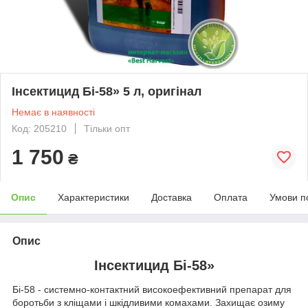
Інсектицид Бі-58» 5 л, оригінал
Немає в наявності
Код: 205210
Тільки опт
1 750
₴
Опис
Характеристики
Доставка
Оплата
Умови п
Опис
Інсектицид Бі-58»
Бі-58 - системно-контактний високоефективний препарат для
боротьби з кліщами і шкідливими комахами. Захищає озиму