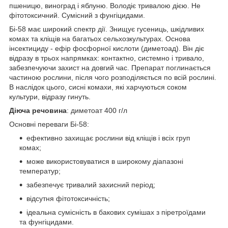
пшеницю, виноград і яблуню. Володіє тривалою дією. Не
фітотоксичний. Сумісний з фунгіцидами.
Бі-58 має широкий спектр дії. Знищує гусениць, шкідливих
комах та кліщів на багатьох сельхозкультурах. Основа
інсектициду - ефір фосфорної кислоти (диметоад). Він діє
відразу в трьох напрямках: контактно, системно і тривало,
забезпечуючи захист на довгий час. Препарат поглинається
частиною рослини, після чого розподіляється по всій рослині.
В наслідок цього, сисні комахи, які харчуються соком
культури, відразу гинуть.
Діюча речовина
: диметоат 400 г/л
Основні переваги Бі-58:
ефективно захищає рослини від кліщів і всіх груп
комах;
може використовуватися в широкому діапазоні
температур;
забезпечує тривалий захисний період;
відсутня фітотоксичність;
ідеальна сумісність в бакових сумішах з піретроїдами
та фунгіцидами.