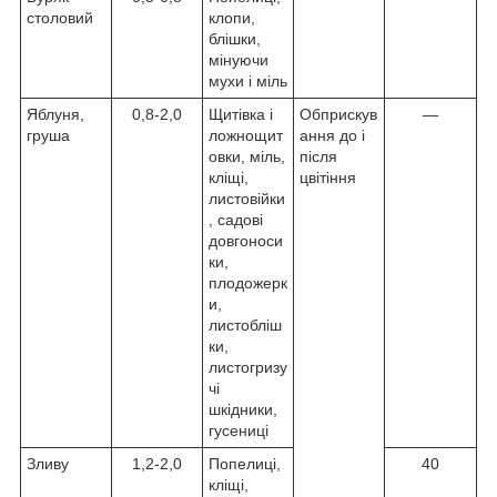
столовий
клопи,
блішки,
мінуючи
мухи і міль
Яблуня,
0,8-2,0
Щитівка і
Обприскув
—
груша
ложнощит
ання до і
овки, міль,
після
кліщі,
цвітіння
листовійки
, садові
довгоноси
ки,
плодожерк
и,
листобліш
ки,
листогризу
чі
шкідники,
гусениці
Зливу
1,2-2,0
Попелиці,
40
кліщі,