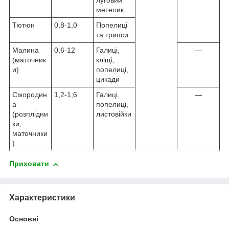
луговий
метелик
Тютюн
0,8-1,0
Попелиці
та трипси
Малина
0,6-12
Галиці,
—
(маточник
кліщі,
и)
попелиці,
цикади
Смородин
1,2-1,6
Галиці,
—
а
попелиці,
(розплідни
листовійки
ки,
маточники
)
Приховати
Характеристики
Основні