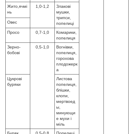
Жито,ячмі
1,0-1,2
Злакові
нь
мушки,
трипси,
Овес
попелиці
Просо
0,7-1,0
Комарики,
попелиця
Зерно-
0,5-1,0
Вогнівки,
бобові
попелиця,
горохова
плодожерк
а
Цукрові
Листова
буряки
попелиця,
блішки,
клопи,
мертвоед
ы,
минующи
е мухи і
міль
Буряк
0,5-0,8
Попелиці,