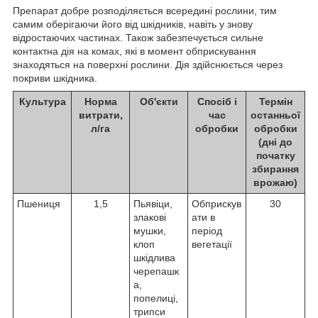
Препарат добре розподіляється всередині рослини, тим
самим оберігаючи його від шкідників, навіть у знову
відростаючих частинах. Також забезпечується сильне
контактна дія на комах, які в момент обприскування
знаходяться на поверхні рослини. Дія здійснюється через
покриви шкідника.
Культура
Норма
Об'єкти
Спосіб і
Термін
витрати,
час
останньої
л/га
обробки
обробки
(дні до
початку
збирання
врожаю)
Пшениця
1,5
Пьявіци,
Обприскув
30
злакові
ати в
мушки,
період
клоп
вегетації
шкідлива
черепашк
а,
попелиці,
трипси