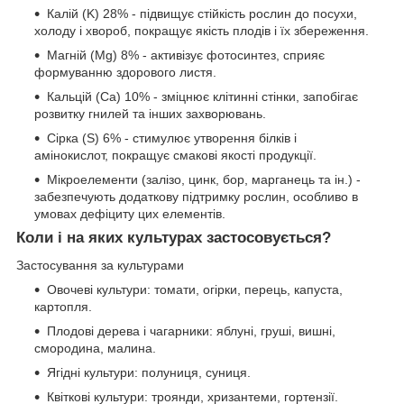
Калій (K) 28% - підвищує стійкість рослин до посухи,
холоду і хвороб, покращує якість плодів і їх збереження.
Магній (Mg) 8% - активізує фотосинтез, сприяє
формуванню здорового листя.
Кальцій (Ca) 10% - зміцнює клітинні стінки, запобігає
розвитку гнилей та інших захворювань.
Сірка (S) 6% - стимулює утворення білків і
амінокислот, покращує смакові якості продукції.
Мікроелементи (залізо, цинк, бор, марганець та ін.) -
забезпечують додаткову підтримку рослин, особливо в
умовах дефіциту цих елементів.
Коли і на яких культурах застосовується?
Застосування за культурами
Овочеві культури: томати, огірки, перець, капуста,
картопля.
Плодові дерева і чагарники: яблуні, груші, вишні,
смородина, малина.
Ягідні культури: полуниця, суниця.
Квіткові культури: троянди, хризантеми, гортензії.