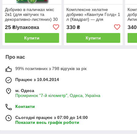
Добриво в паличках мікс
Комплексне хелатне
Комп
2в1 (для квітучих та
добриво «Квантум Голд» 1
добр
декоративно-листяних) 30
л (Квадрат) — для
Акти
шт. (тм «Чистий лист»)
позакореневого
амін
25
330
340
₴/упаковка
₴
підживлення з ауксинами
полі
Купити
Купити
Про нас
99% позитивних з 798 відгуків за рік
Працює з 10.04.2014
м. Одеса
Промринок "7-й кілометр", Одеса, Україна
Контакти
Сьогодні працює з 07:00 до 14:00
Показати весь графік роботи