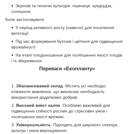
Зернові та технічні культури: пшениця, кукурудза,
соняшник.
Коли застосовувати
У період активного росту (навесні) для посилення
вегетації.
Під час формування бутонів і цвітіння для підвищення
врожайності.
На етапі плодоношення для поліпшення якості плодів
і їх збереження.
Переваги «Екопланту»
Збалансований склад
. Містить усі необхідні
елементи живлення, що виключає необхідність
використання додаткових добрив.
Високий вміст калію
. Особливо важливий для
підвищення стійкості рослин до стресових умов і
поліпшення якості врожаю.
Універсальність
. Підходить для широкого спектра
культур і умов вирощування.