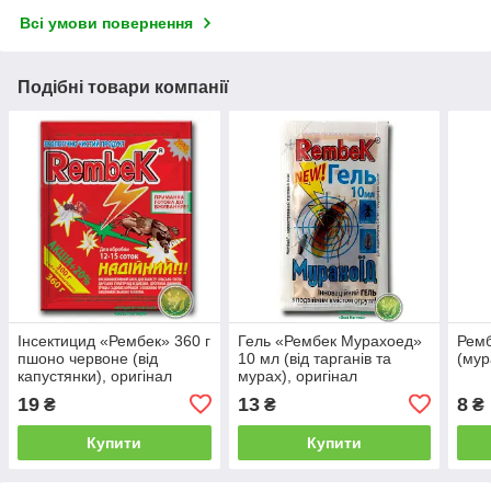
Всі умови повернення
Подібні товари компанії
Інсектицид «Рембек» 360 г
Гель «Рембек Мурахоед»
Ремб
пшоно червоне (від
10 мл (від тарганів та
(мур
капустянки), оригінал
мурах), оригінал
19
13
8
₴
₴
₴
Купити
Купити