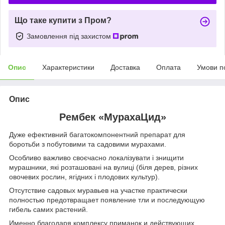
Що таке купити з Пром?
Замовлення під захистом
Опис
Характеристики
Доставка
Оплата
Умови п
Опис
Рембек «МурахаЦид»
Дуже ефективний багатокомпонентний препарат для
боротьби з побутовими та садовими мурахами.
Особливо важливо своєчасно локалізувати і знищити
мурашники, які розташовані на вулиці (біля дерев, різних
овочевих рослин, ягідних і плодових культур).
Отсутствие садовых муравьев на участке практически
полностью предотвращает появление тли и последующую
гибель самих растений.
Именно благодаря комплексу приманок и действующих