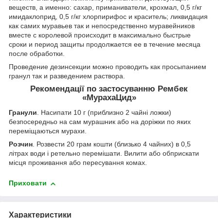
веществ, а именно: сахар, приманиватели, крохмал, 0,5 г/кг
имидаклоприд, 0,5 г/кг хлорпирифос и краситель; ликвидация
как самих муравьев так и непосредственно муравейников
вместе с королевой происходит в максимально быстрые
сроки и период защиты продолжается ее в течение месяца
после обработки.
Проведение дезинсекции можно проводить как просыпанием
гранул так и разведением раствора.
Рекомендації по застосуванню Рембек
«МурахаЦид»
Гранули
. Насипати 10 г (приблизно 2 чайні ложки)
безпосередньо на сам мурашник або на доріжки по яких
переміщаються мурахи.
Розчин
. Розвести 20 грам кошти (близько 4 чайних) в 0,5
літрах води і ретельно перемішати. Вилити або обприскати
місця проживання або пересування комах.
Приховати
Характеристики