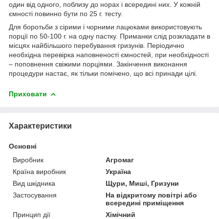
один від одного, поблизу до норах і всередині них. У кожній
ємності повинно бути по 25 г. тесту.
Для боротьби з сірими і чорними пацюками використовують
порції по 50-100 г. на одну пастку. Приманки слід розкладати в
місцях найбільшого перебування гризунів. Періодично
необхідна перевірка наповненості ємностей, при необхідності
– поповнення свіжими порціями. Закінчення виконання
процедури настає, як тільки помічено, що всі принади цілі.
Приховати
Характеристики
Основні
Виробник
Агромаг
Країна виробник
Україна
Вид шкідника
Щури, Миші, Гризуни
Застосування
На відкритому повітрі або
всередині приміщення
Принцип дії
Хімічний