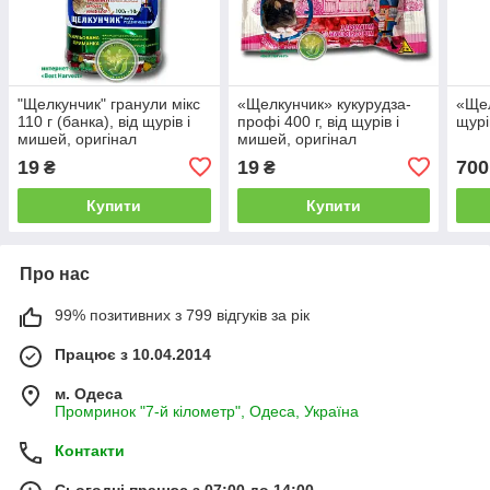
"Щелкунчик" гранули мікс
«Щелкунчик» кукурудза-
«Щел
110 г (банка), від щурів і
профі 400 г, від щурів і
щурі
мишей, оригінал
мишей, оригінал
19
19
700
₴
₴
Купити
Купити
Про нас
99% позитивних з 799 відгуків за рік
Працює з 10.04.2014
м. Одеса
Промринок "7-й кілометр", Одеса, Україна
Контакти
Сьогодні працює з 07:00 до 14:00