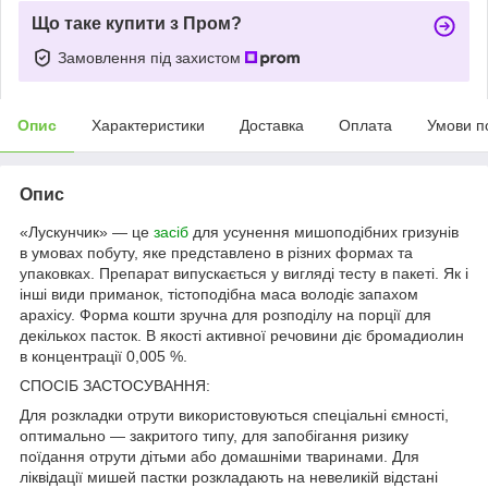
Що таке купити з Пром?
Замовлення під захистом
Опис
Характеристики
Доставка
Оплата
Умови п
Опис
«Лускунчик» ― це
засіб
для усунення мишоподібних гризунів
в умовах побуту, яке представлено в різних формах та
упаковках. Препарат випускається у вигляді тесту в пакеті. Як і
інші види приманок, тістоподібна маса володіє запахом
арахісу. Форма кошти зручна для розподілу на порції для
декількох пасток. В якості активної речовини діє бромадиолин
в концентрації 0,005 %.
СПОСІБ ЗАСТОСУВАННЯ:
Для розкладки отрути використовуються спеціальні ємності,
оптимально ― закритого типу, для запобігання ризику
поїдання отрути дітьми або домашніми тваринами. Для
ліквідації мишей пастки розкладають на невеликій відстані