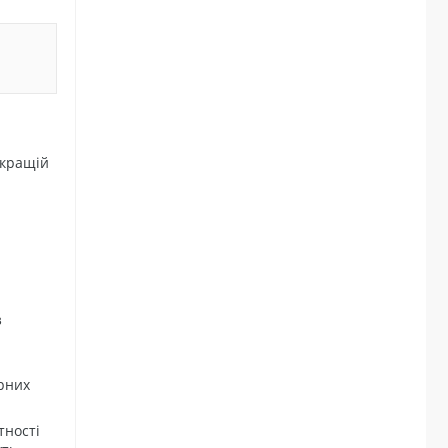
 кращій
з
ерних
тності