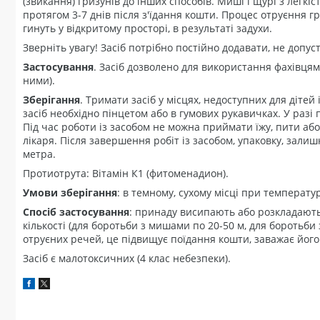
(звикання) гризунів до інших способів. Миші і щурі з легкі
протягом 3-7 днів після з'їдання кошти. Процес отруєння 
гинуть у відкритому просторі, в результаті задухи.
Зверніть увагу! Засіб потрібно постійно додавати, не допу
Застосування
. Засіб дозволено для використання фахівцям
ними).
Зберігання
. Тримати засіб у місцях, недоступних для діте
засіб необхідно пінцетом або в гумових рукавичках. У разі
Під час роботи із засобом не можна приймати їжу, пити або
лікаря. Після завершення робіт із засобом, упаковку, залиш
метра.
Протиотрута: Вітамін К1 (фитоменадион).
Умови зберігання
: в темному, сухому місці при температурі
Спосіб застосування
: принаду висипають або розкладають
кількості (для боротьби з мишами по 20-50 м, для боротьб
отруєних речей, це підвищує поїдання кошти, заважає йог
Засіб є малотоксичних (4 клас небезпеки).