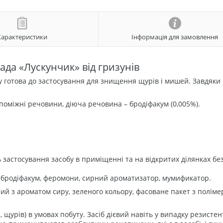
Характеристики
Інформація для замовлення
да «Лускунчик» від гризунів
у готова до застосування для знищення щурів і мишей. Завдяки
 допоміжні речовини, діюча речовина – бродіфакум (0,005%).
 застосування засобу в приміщенні та на відкритих ділянках бе
: бродіфакум, феромони, сирний ароматизатор, мумификатор.
ий з ароматом сиру, зеленого кольору, фасоване пакет з полім
щурів) в умовах побуту. Засіб дієвий навіть у випадку резистен