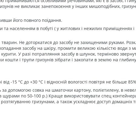
стю приманиваются особливими речовинами, які є в засобі, і гин
гризунів не викликає занепокоєння у інших мишоподібних, гризу
стивши його повного поїдання.
и та населенням в побуті ( у житлових і нежилих приміщеннях і
й і тварин. Не доторкатися до засобу не захищеними руками. Роз
 попадання засобу на шкіру, промити великою кількістю води з м
 курити. У разі потрапляння засобу в шлунок, терміново зверну
ки кошти і трупи гризунів зібрати і закопати в землю на глибину
 від -15 °С до +30 °С і відносній вологості повітря не більше 85%
 за допомогою совка на шматочки картону, поліетилену, в неве
и з щурами по 50-100 р.) Краще використовувати спец контейнер
о розтягуванню гризунами, а також ускладнює доступ домашніх 