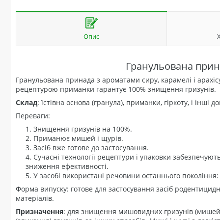
Опис
Гранульована прина
Гранульована принада з ароматами сиру, карамелі і арахіс
рецептурою приманки гарантує 100% знищення гризунів.
Склад
: їстівна основа (гранула), приманки, гіркоту, і інші
Переваги:
Знищення гризунів на 100%.
Приманює мишей і щурів.
Засіб вже готове до застосування.
Сучасні технології рецептури і упаковки забезпечують
зниження ефективності.
У засобі використані речовини останнього покоління
Форма випуску: готове для застосування засіб родентицидн
матеріалів.
Призначення
: для знищення мишовидних гризунів (мишей, 