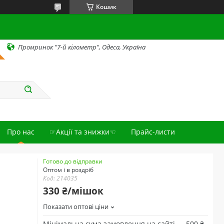
Кошик
Промринок "7-й кілометр", Одеса, Україна
Про нас
☞Акції та знижки☜
Прайс-листи
Готово до відправки
Оптом і в роздріб
Код:
214035
330 ₴/мішок
Показати оптові ціни
Мінімальна сума замовлення на сайті — 500 ₴