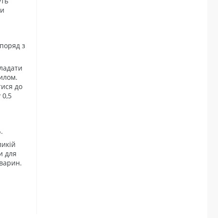
уть
ни
 поряд з
кладати
илом.
тися до
 0,5
.
ликій
и для
тварин.