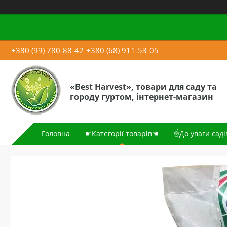
+380 (99) 780-88-42
+380 (68) 911-53-05
«Best Harvest», товари для саду та
городу гуртом, інтернет-магазин
Головна
☛Категорії товарів☚
☝До уваги саді