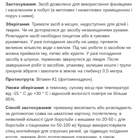
Застосування
. Засіб дозволено для використання фахівцями
і населенням в побуті (в житлових і нежитлових приміщеннях і
поруч з ними).
Зберігання
. Тримати засіб в місцях, недоступних для дітей і
тварин. Чи не доторкатися до засобу незахищеними руками.
Розкладати засіб необхідно пінцетом або в гумових
рукавичках. У разі попадання засобу на шкіру, промити
великою кількістю води з милом. Під час роботи із засобом не
можна приймати їжу, питво або курити. У разі попадання
засобу в шлунок, терміново звернутися до лікаря. Після
завершення робіт із засобом, упаковку, залишки кошти і трупи
гризунів зібрати і закопати в землю на глибину) 0,5 метра.
Протиотрута
: Вітамін К1 (фитоменадион).
Умови зберігання
: в темному, сухому місці при температурі
від -15 ° С до +30 ° С і відносній вологості повітря не більше
85%.
Спосіб застосування
: приманку висипають або розкладають
за допомогою совка на шматочки картону, поліетилену, в
невеликій кількості (для боротьби з мишами по 20-50 г, для
боротьби з пацюками по 50-100 м) Краще використовувати
спец контейнери для отруєних речей, це підвищує поїдання
кошти, заважає його розтягування гризунами, а також