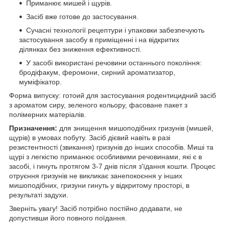
Приманює мишей і щурів.
Засіб вже готове до застосування.
Сучасні технології рецептури і упаковки забезпечують
застосування засобу в приміщенні і на відкритих
ділянках без зниження ефективності.
У засобі використані речовини останнього покоління:
бродіфакум, феромони, сирний ароматизатор,
муміфікатор.
Форма випуску: готоий для застосування родентицидний засіб
з ароматом сиру, зеленого кольору, фасоване пакет з
полімерних матеріалів.
Призначення:
для знищення мишоподібних гризунів (мишей,
щурів) в умовах побуту. Засіб дієвий навіть в разі
резистентності (звикання) гризунів до інших способів. Миші та
щурі з легкістю приманює особливими речовинами, які є в
засобі, і гинуть протягом 3-7 днів після з'їдання кошти. Процес
отруєння гризунів не викликає занепокоєння у інших
мишоподібних, гризуни гинуть у відкритому просторі, в
результаті задухи.
Зверніть увагу! Засіб потрібно постійно додавати, не
допустивши його повного поїдання.