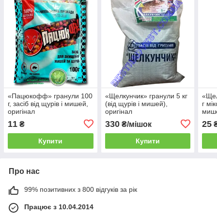
«Пацюкофф» гранули 100
«Щелкунчик» гранули 5 кг
«Щел
г, засіб від щурів і мишей,
(від щурів і мишей),
г мік
оригінал
оригінал
мише
11
330
25
₴
₴/мішок
Купити
Купити
Про нас
99% позитивних з 800 відгуків за рік
Працює з 10.04.2014