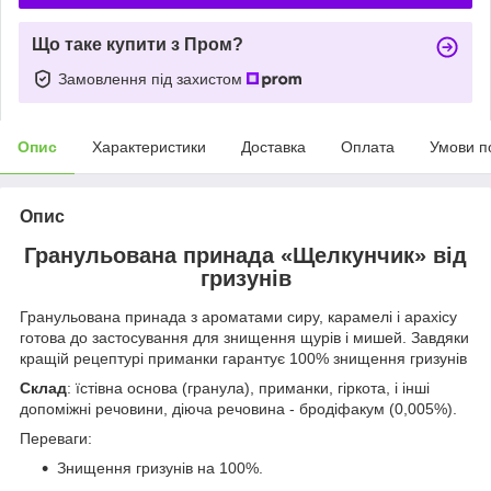
Що таке купити з Пром?
Замовлення під захистом
Опис
Характеристики
Доставка
Оплата
Умови п
Опис
Гранульована принада «Щелкунчик» від
гризунів
Гранульована принада з ароматами сиру, карамелі і арахісу
готова до застосування для знищення щурів і мишей. Завдяки
кращій рецептурі приманки гарантує 100% знищення гризунів
Склад
: їстівна основа (гранула), приманки, гіркота, і інші
допоміжні речовини, діюча речовина - бродіфакум (0,005%).
Переваги:
Знищення гризунів на 100%.