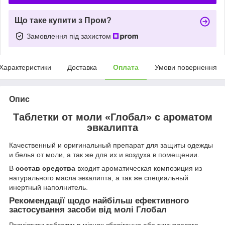
Що таке купити з Пром?
Замовлення під захистом
Характеристики
Доставка
Оплата
Умови повернення
Опис
Таблетки от моли «Глобал» с ароматом
эвкалипта
Качественный и оригинальный препарат для защиты одежды
и белья от моли, а так же для их и воздуха в помещении.
В
состав средства
входит ароматическая композиция из
натурального масла эвкалипта, а так же специальный
инертный наполнитель.
Рекомендації щодо найбільш ефективного
застосування засоби від молі Глобал