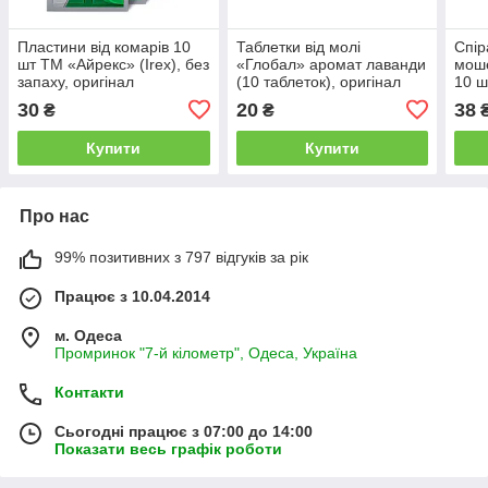
Пластини від комарів 10
Таблетки від молі
Спір
шт ТМ «Айрекс» (Irex), без
«Глобал» аромат лаванди
мош
запаху, оригінал
(10 таблеток), оригінал
10 ш
30
20
38
₴
₴
Купити
Купити
Про нас
99% позитивних з 797 відгуків за рік
Працює з 10.04.2014
м. Одеса
Промринок "7-й кілометр", Одеса, Україна
Контакти
Сьогодні працює з 07:00 до 14:00
Показати весь графік роботи