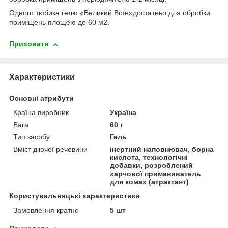
Одного тюбика гелю «Великий Воїн»достатньо для обробки
приміщень площею до 60 м2.
Приховати
Характеристики
Основні атрибути
Країна виробник
Україна
Вага
60 г
Тип засобу
Гель
Вміст діючої речовини
інертний наповнювач, борна
кислота, технологічні
добавки, розроблений
харчової приманиватель
для комах (атрактант)
Користувальницькі характеристики
Замовлення кратно
5 шт