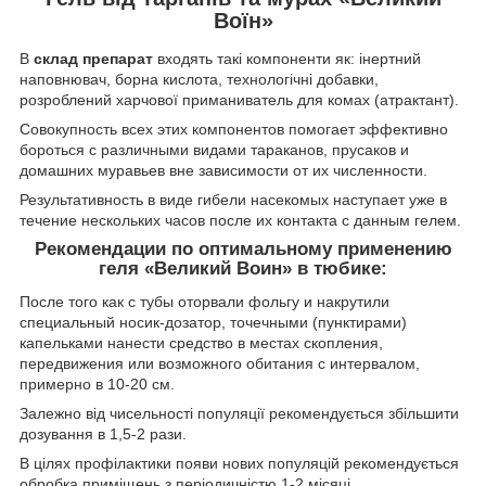
Воїн»
В
склад препарат
входять такі компоненти як: інертний
наповнювач, борна кислота, технологічні добавки,
розроблений харчової приманиватель для комах (атрактант).
Совокупность всех этих компонентов помогает эффективно
бороться с различными видами тараканов, прусаков и
домашних муравьев вне зависимости от их численности.
Результативность в виде гибели насекомых наступает уже в
течение нескольких часов после их контакта с данным гелем.
Рекомендации по оптимальному применению
геля «Великий Воин» в тюбике:
После того как с тубы оторвали фольгу и накрутили
специальный носик-дозатор, точечными (пунктирами)
капельками нанести средство в местах скопления,
передвижения или возможного обитания с интервалом,
примерно в 10-20 см.
Залежно від чисельності популяції рекомендується збільшити
дозування в 1,5-2 рази.
В цілях профілактики появи нових популяцій рекомендується
обробка приміщень з періодичністю 1-2 місяці.