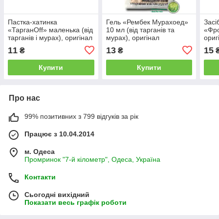
Пастка-хатинка
Гель «Рембек Мурахоед»
Засі
«ТарганOff» маленька (від
10 мл (від тарганів та
«Фро
тарганів і мурах), оригінал
мурах), оригінал
ориг
11
13
15
₴
₴
Купити
Купити
Про нас
99% позитивних з 799 відгуків за рік
Працює з 10.04.2014
м. Одеса
Промринок "7-й кілометр", Одеса, Україна
Контакти
Сьогодні вихідний
Показати весь графік роботи