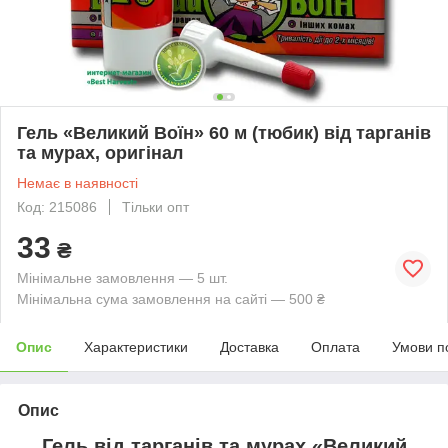
Гель «Великий Воїн» 60 м (тюбик) від тарганів
та мурах, оригінал
Немає в наявності
Код: 215086
Тільки опт
33
₴
Мінімальне замовлення — 5 шт.
Мінімальна сума замовлення на сайті — 500 ₴
Опис
Характеристики
Доставка
Оплата
Умови п
Опис
Гель від тарганів та мурах «Великий