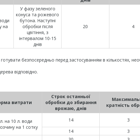
У фазу зеленого
конуса та рожевого
 води
бутона. Наступні
у на
обробки після
20
4
цвітіння, з
інтервалом 10-15
днів
ин готувати безпосередньо перед застосуванням в кількостях, нео
дерева відповідно.
Строк останньої
Максималь
орма витрати
обробки до збирання
кратність об
врожаю, днів
14
3
л. на 10 л. води
розчину на 1 сотку
14
3
30
3