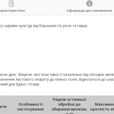
арактеристики
Інформація для замовлення
у садових культур від борошнистої роси та парші.
ою дією. Зберігає свої властивості незалежно від погодніх умов
еження листового апарату до пізньої осені. Відноситься до кла
ний для бджіл і птахів.
Рядків останньої
Особливості
обробки до
Максима
ати
застосування
збирання врожаю,
кратність о
днів