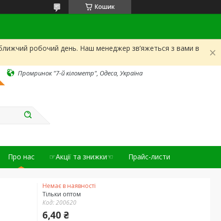
Кошик
йближчий робочий день. Наш менеджер зв’яжеться з вами в
Промринок "7-й кілометр", Одеса, Україна
Про нас
☞Акції та знижки☜
Прайс-листи
Немає в наявності
Тільки оптом
Код:
200620
6,40 ₴