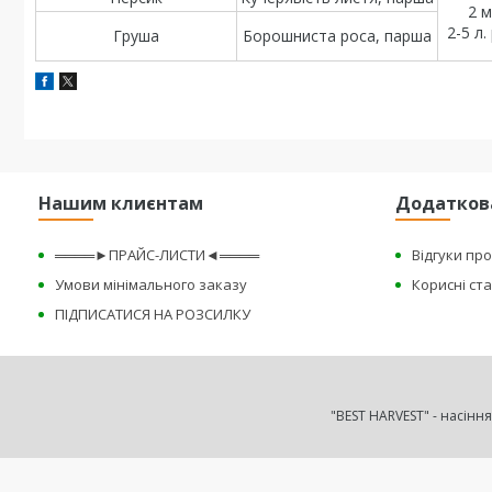
2 м
2-5 л
Груша
Борошниста роса, парша
Нашим клиєнтам
Додатков
════►ПРАЙС-ЛИСТИ◄════
Відгуки пр
Умови мінімального заказу
Корисні ста
ПІДПИСАТИСЯ НА РОЗСИЛКУ