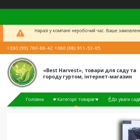
Наразі у компанії неробочий час. Ваше замовлен
+380 (99) 780-88-42
+380 (68) 911-53-05
«Best Harvest», товари для саду та
городу гуртом, інтернет-магазин
Головна
☛Категорії товарів☚
☝До уваги саді