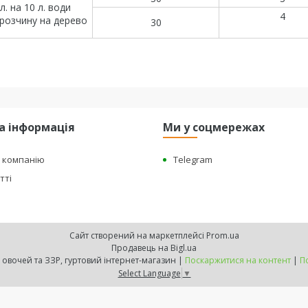
л. на 10 л. води
4
. розчину на дерево
30
а інформація
Ми у соцмережах
о компанію
Telegram
тті
Сайт створений на маркетплейсі
Prom.ua
Продавець на Bigl.ua
"BEST HARVEST" - насіння овочей та ЗЗР, гуртовий інтернет-магазин |
Поскаржитися на контент
|
П
Select Language
▼