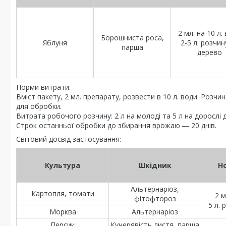
2 мл. на 10 л.
Борошниста роса,
Яблуня
2-5 л. розчин
парша
дерево
Норми витрати:
Вміст пакету, 2 мл. препарату, розвести в 10 л. води. Розч
для обробки.
Витрата робочого розчину: 2 л на молоді та 5 л на дорослі 
Строк останньої обробки до збирання врожаю ― 20 днів.
Світовий досвід застосування:
Культура
Шкідник
Н
Альтернаріоз,
Картопля, томати
2 м
фітофтороз
5 л. 
Морква
Альтернаріоз
Персик
Кучерявість листя, парша