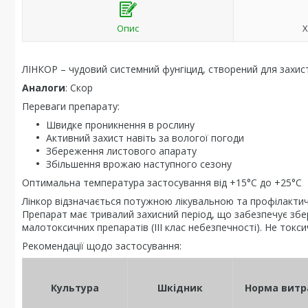
Опис
Х
ЛІНКОР – чудовий системний фунгіцид, створений для захист
Аналоги
: Скор
Переваги препарату:
Швидке проникнення в рослину
Активний захист навіть за вологої погоди
Збереження листового апарату
Збільшення врожаю наступного сезону
Оптимальна температура застосування від +15°С до +25°С
Лінкор відзначається потужною лікувальною та профілактичн
Препарат має тривалий захисний період, що забезпечує збер
малотоксичних препаратів (III клас небезпечності). Не токсич
Рекомендації щодо застосування:
Культура
Шкідник
Норма витр