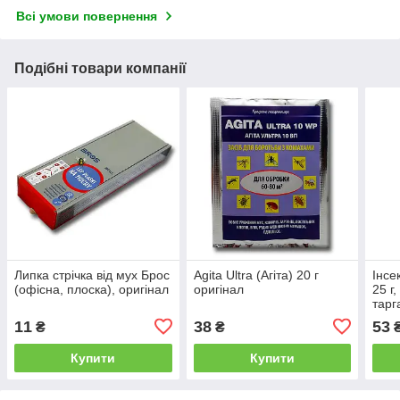
Всі умови повернення
Подібні товари компанії
Липка стрічка від мух Брос
Agita Ultra (Агіта) 20 г
Інсе
(офісна, плоска), оригінал
оригінал
25 г,
тарг
кома
11
38
53
₴
₴
Купити
Купити