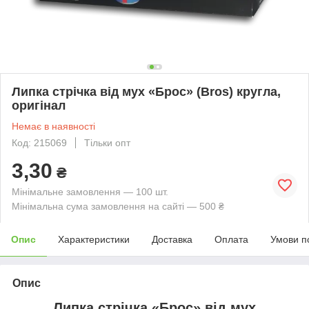
Липка стрічка від мух «Брос» (Bros) кругла,
оригінал
Немає в наявності
Код: 215069
Тільки опт
3,30
₴
Мінімальне замовлення — 100 шт.
Мінімальна сума замовлення на сайті — 500 ₴
Опис
Характеристики
Доставка
Оплата
Умови п
Опис
Липка стрічка «Брос» від мух